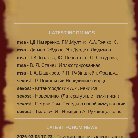
LATEST INCOMINGS
msa
-
І.Д.Назаренко, Г.М.Мултих, А.А.Гречко, С...
msa
-
Дагмар Гейдова, Ян Дурдик, Людмила
Кибал...
msa
-
Т.В. Іовлева, Ю. Пернатьєв, О. Очкурова,...
msa
-
В. Я. Станек. Иллюстрированная
энциклопе...
msa
-
І. А. Башкіров, Р. П. Рубінштейн. Францу...
sevost
-
Р. Подольный Невидимые творцы.
sevost
-
Китайгородский А.И. Реникса.
sevost
-
Новеллино. (Литературные памятники.)
sevost
-
Петров Рэм. Беседы о новой иммунологии.
sevost
-
Тылевич И., Немцева А. Руководство по
ме...
LATEST FORUM NEWS
2026-03-08 17:23
-
Помогите оценить книгу с автог...