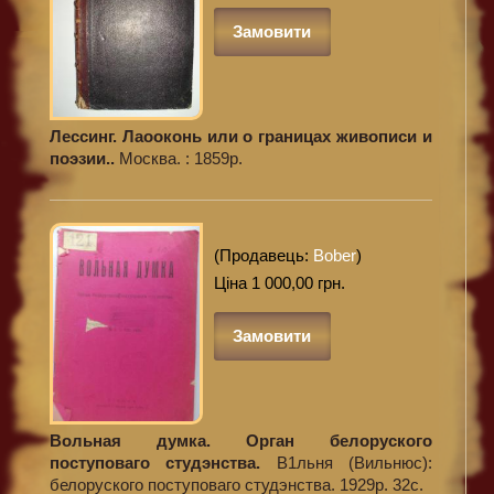
Замовити
Лессинг. Лаооконь или о границах живописи и
поэзии..
Москва. : 1859р.
(Продавець:
Bober
)
Ціна 1 000,00 грн.
Замовити
Вольная думка. Орган белоруского
поступоваго студэнства.
В1льня (Вильнюс):
белоруского поступоваго студэнства. 1929р. 32с.