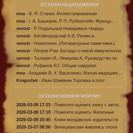
ОСТАННІ НАДХОДЖЕННЯ
msa
-
В. Я. Станек. Иллюстрированная
энциклопе...
msa
-
І. А. Башкіров, Р. П. Рубінштейн. Францу...
sevost
-
Р. Подольный Невидимые творцы.
sevost
-
Китайгородский А.И. Реникса.
sevost
-
Новеллино. (Литературные памятники.)
sevost
-
Петров Рэм. Беседы о новой иммунологии.
sevost
-
Тылевич И., Немцева А. Руководство по
ме...
sevost
-
Руфанов И.Г. Общая хирургия.
msa
-
Академік В. Х. Василенко. Малая медицинс...
Knigochet
-
Иван Шамякин Торговка и поэт
ОСТАННІ НОВИНИ ФОРУМУ
2026-03-08 17:23
-
Помогите оценить книгу с автог...
2026-03-08 17:19
-
Помогите оценить Железные
доро...
2026-02-08 20:45
-
Книги молдавских издательств
2026-15-07 08:56
-
Венецианская живопись эпохи