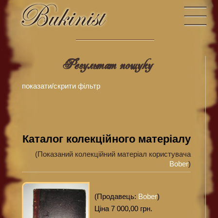
Результат пошуку
показати/скрити фiльтр
Каталог колекцiйного матерiалу
(Показаний колекційний матеріал користувача
Bober
)
(Продавець:
Bober
)
Ціна 7 000,00 грн.