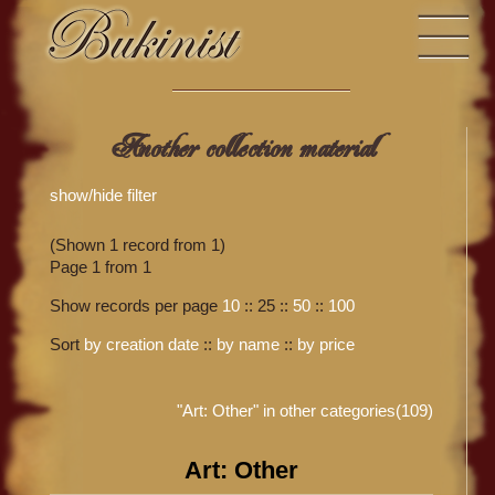
Another collection material
show/hide filter
(Shown 1 record from 1)
Page 1 from 1
Show records per page
10
::
25
::
50
::
100
Sort
by creation date
::
by name
::
by price
"Art: Other" in other categories(109)
Art: Other