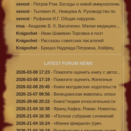
sevost
-
Петров Рэм. Беседы о новой иммунологии.
sevost
-
Тылевич И., Немцева А. Руководство по
ме...
sevost
-
Руфанов И.Г. Общая хирургия.
msa
-
Академік В. Х. Василенко. Малая медицинс...
Knigochet
-
Иван Шамякин Торговка и поэт
Knigochet
-
Рассказы советских писателей
Knigochet
-
Брицко Надежда Петровна, Хейфец
Аркадий ...
LATEST FORUM NEWS
2026-03-08 17:23
-
Помогите оценить книгу с автог...
2026-03-08 17:19
-
Помогите оценить Железные
доро...
2026-02-08 20:45
-
Книги молдавских издательств
2026-15-07 08:56
-
Венецианская живопись эпохи
Во...
2026-28-06 20:22
-
Книга"теория относительности
и...
2026-21-04 16:38
-
Франц Кафка. Роман. Новеллы.
П...
2026-21-04 16:30
-
«Полное собрание сочинений
А.Н...
2026-21-04 16:24
-
«Минея февраля» (греч.
Μηναίον...
2026-21-04 16:18
-
Руководство к изучению основ