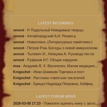
LATEST INCOMINGS
sevost
-
Р. Подольный Невидимые творцы.
sevost
-
Китайгородский А.И. Реникса.
sevost
-
Новеллино. (Литературные памятники.)
sevost
-
Петров Рэм. Беседы о новой иммунологии.
sevost
-
Тылевич И., Немцева А. Руководство по
ме...
sevost
-
Руфанов И.Г. Общая хирургия.
msa
-
Академік В. Х. Василенко. Малая медицинс...
Knigochet
-
Иван Шамякин Торговка и поэт
Knigochet
-
Рассказы советских писателей
Knigochet
-
Брицко Надежда Петровна, Хейфец
Аркадий ...
LATEST FORUM NEWS
2026-03-08 17:23
-
Помогите оценить книгу с автог...