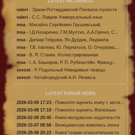
LATEST INCOMINGS
valeri
-
Эразм Роттердамский Похвала глупости
valeri
-
C.С. Лавров Универсальный язык
программи...
msa
-
Михайло Сергійович Грушевський.
Ілюстров...
msa
-
І.Д.Назаренко, Г.М.Мултих, А.А.Гречко, С...
msa
-
Дагмар Гейдова, Ян Дурдик, Людмила
Кибал...
msa
-
Т.В. Іовлева, Ю. Пернатьєв, О. Очкурова,...
msa
-
В. Я. Станек. Иллюстрированная
энциклопе...
msa
-
І. А. Башкіров, Р. П. Рубінштейн. Францу...
sevost
-
Р. Подольный Невидимые творцы.
sevost
-
Китайгородский А.И. Реникса.
LATEST FORUM NEWS
2026-03-08 17:23
-
Помогите оценить книгу с автог...
2026-03-08 17:19
-
Помогите оценить Железные
доро...
2026-02-08 20:45
-
Книги молдавских издательств
2026-15-07 08:56
-
Венецианская живопись эпохи
Во...
2026-28-06 20:22
-
Книга"теория относительности