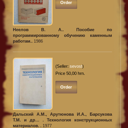
Order
Неелов В. А.. Пособие по
программированному обучению каменным
работам..
1986
(Seller:
sevost
)
Price 50,00 hrn.
Order
Дальский А.М., Арутюнова И.А., Барсукова
Т.М. и др… . Технология конструкционных
материалов. .
1977