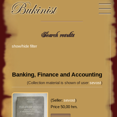
Search results
show/hide filter
Banking, Finance and Accounting
(Collection material is shown of user
sevost
)
(Seller:
sevost
)
Price 50,00 hrn.