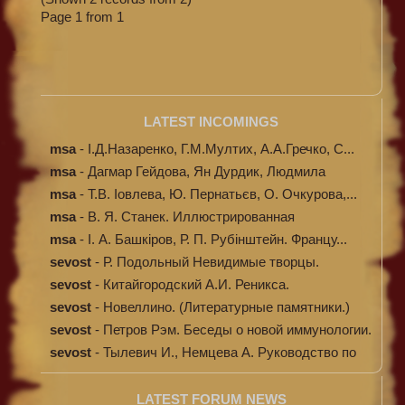
Page 1 from 1
LATEST INCOMINGS
msa
-
І.Д.Назаренко, Г.М.Мултих, А.А.Гречко, С...
msa
-
Дагмар Гейдова, Ян Дурдик, Людмила
Кибал...
msa
-
Т.В. Іовлева, Ю. Пернатьєв, О. Очкурова,...
msa
-
В. Я. Станек. Иллюстрированная
энциклопе...
msa
-
І. А. Башкіров, Р. П. Рубінштейн. Францу...
sevost
-
Р. Подольный Невидимые творцы.
sevost
-
Китайгородский А.И. Реникса.
sevost
-
Новеллино. (Литературные памятники.)
sevost
-
Петров Рэм. Беседы о новой иммунологии.
sevost
-
Тылевич И., Немцева А. Руководство по
ме...
LATEST FORUM NEWS