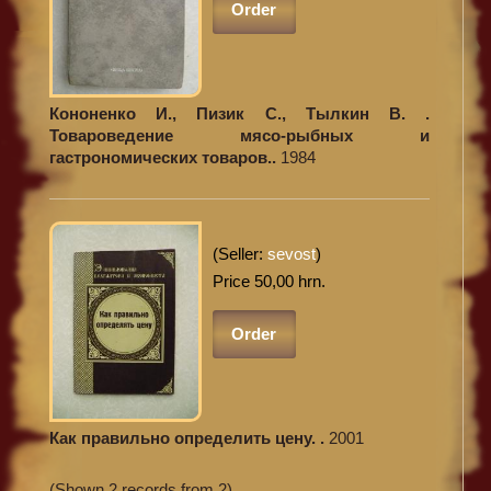
Order
Кононенко И., Пизик С., Тылкин В. .
Товароведение мясо-рыбных и
гастрономических товаров..
1984
(Seller:
sevost
)
Price 50,00 hrn.
Order
Как правильно определить цену. .
2001
(Shown 2 records from 2)