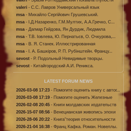
valeri
-
C.С. Лавров Универсальный язык
программи...
msa
-
Михайло Сергійович Грушевський.
Ілюстров...
msa
-
І.Д.Назаренко, Г.М.Мултих, А.А.Гречко, С...
msa
-
Дагмар Гейдова, Ян Дурдик, Людмила
Кибал...
msa
-
Т.В. Іовлева, Ю. Пернатьєв, О. Очкурова,...
msa
-
В. Я. Станек. Иллюстрированная
энциклопе...
msa
-
І. А. Башкіров, Р. П. Рубінштейн. Францу...
sevost
-
Р. Подольный Невидимые творцы.
sevost
-
Китайгородский А.И. Реникса.
LATEST FORUM NEWS
2026-03-08 17:23
-
Помогите оценить книгу с автог...
2026-03-08 17:19
-
Помогите оценить Железные
доро...
2026-02-08 20:45
-
Книги молдавских издательств
2026-15-07 08:56
-
Венецианская живопись эпохи
Во...
2026-28-06 20:22
-
Книга"теория относительности
и...
2026-21-04 16:38
-
Франц Кафка. Роман. Новеллы.