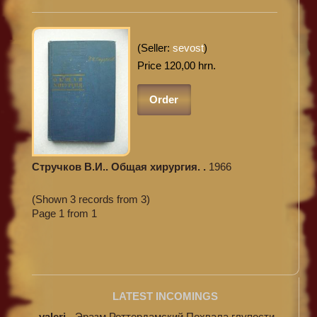
(Seller:
sevost
)
Price 120,00 hrn.
Order
Стручков В.И.. Общая хирургия. .
1966
(Shown 3 records from 3)
Page 1 from 1
LATEST INCOMINGS
valeri
-
Эразм Роттердамский Похвала глупости