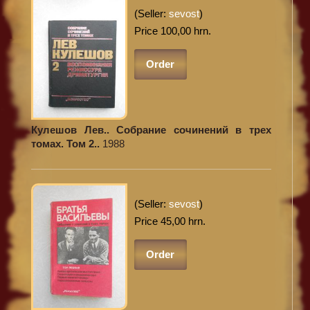
(Seller:
sevost
)
Price 100,00 hrn.
Order
Кулешов Лев.. Собрание сочинений в трех
томах. Том 2..
1988
(Seller:
sevost
)
Price 45,00 hrn.
Order