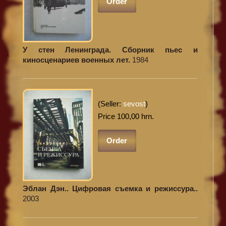
Order
У стен Ленинграда. Сборник пьес и
киносценариев военных лет.
1984
(Seller:
sevost
)
Price 100,00 hrn.
Order
Эблан Дэн.. Цифровая съемка и режиссура..
2003