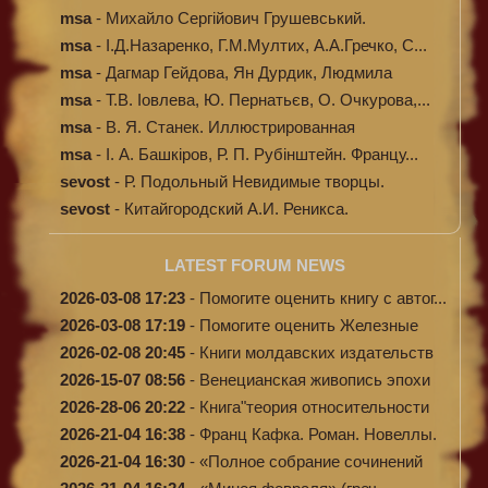
программи...
msa
-
Михайло Сергійович Грушевський.
Ілюстров...
msa
-
І.Д.Назаренко, Г.М.Мултих, А.А.Гречко, С...
msa
-
Дагмар Гейдова, Ян Дурдик, Людмила
Кибал...
msa
-
Т.В. Іовлева, Ю. Пернатьєв, О. Очкурова,...
msa
-
В. Я. Станек. Иллюстрированная
энциклопе...
msa
-
І. А. Башкіров, Р. П. Рубінштейн. Францу...
sevost
-
Р. Подольный Невидимые творцы.
sevost
-
Китайгородский А.И. Реникса.
LATEST FORUM NEWS
2026-03-08 17:23
-
Помогите оценить книгу с автог...
2026-03-08 17:19
-
Помогите оценить Железные
доро...
2026-02-08 20:45
-
Книги молдавских издательств
2026-15-07 08:56
-
Венецианская живопись эпохи
Во...
2026-28-06 20:22
-
Книга"теория относительности
и...
2026-21-04 16:38
-
Франц Кафка. Роман. Новеллы.
П...
2026-21-04 16:30
-
«Полное собрание сочинений