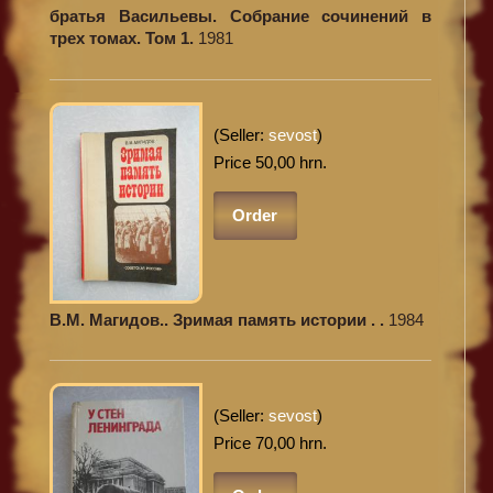
братья Васильевы. Собрание сочинений в
трех томах. Том 1.
1981
(Seller:
sevost
)
Price 50,00 hrn.
Order
В.М. Магидов.. Зримая память истории . .
1984
(Seller:
sevost
)
Price 70,00 hrn.