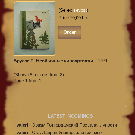
(Seller:
sevost
)
Price 70,00 hrn.
Order
Бруссе Г.. Необычные киноартисты. .
1971
(Shown 8 records from 8)
Page 1 from 1
LATEST INCOMINGS
valeri
-
Эразм Роттердамский Похвала глупости
valeri
-
C.С. Лавров Универсальный язык