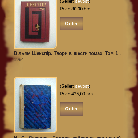
(Seller:
sevost
)
Price 80,00 hrn.
Order
Вільям Шекспір. Твори в шести томах. Том 1 .
1984
(Seller:
sevost
)
Price 425,00 hrn.
Order
Н. С. Лескова.. Полное собрание сочинений