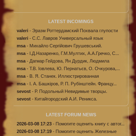
LATEST INCOMINGS
valeri
-
Эразм Роттердамский Похвала глупости
valeri
-
C.С. Лавров Универсальный язык
программи...
msa
-
Михайло Сергійович Грушевський.
Ілюстров...
msa
-
І.Д.Назаренко, Г.М.Мултих, А.А.Гречко, С...
msa
-
Дагмар Гейдова, Ян Дурдик, Людмила
Кибал...
msa
-
Т.В. Іовлева, Ю. Пернатьєв, О. Очкурова,...
msa
-
В. Я. Станек. Иллюстрированная
энциклопе...
msa
-
І. А. Башкіров, Р. П. Рубінштейн. Францу...
sevost
-
Р. Подольный Невидимые творцы.
sevost
-
Китайгородский А.И. Реникса.
LATEST FORUM NEWS
2026-03-08 17:23
-
Помогите оценить книгу с автог...
2026-03-08 17:19
-
Помогите оценить Железные