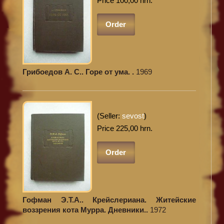
Price 100,00 hrn.
Order
Грибоедов А. С.. Горе от ума. .
1969
(Seller:
sevost
)
Price 225,00 hrn.
Order
Гофман Э.Т.А.. Крейслериана. Житейские
воззрения кота Мурра. Дневники..
1972