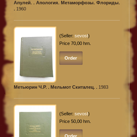
Апулей. . Апология. Метаморфозы. Флориды.
.
1960
(Seller:
sevost
)
Price 70,00 hrn.
Order
Метьюрин Ч.Р. . Мельмот Скиталец. .
1983
(Seller:
sevost
)
Price 50,00 hrn.
Order