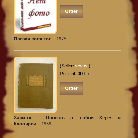
Order
Поэзия вагантов. .
1975
(Seller:
sevost
)
Price 50,00 hrn.
Order
Харитон. . Повесть о любви Херея и
Каллирои. .
1959