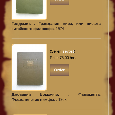
Голдсмит. . Гражданин мира, или письма
китайского философа.
1974
(Seller:
sevost
)
Price 75,00 hrn.
Order
Джованни Боккаччо. . Фьямметта.
Фьезолинские нимфы. .
1968