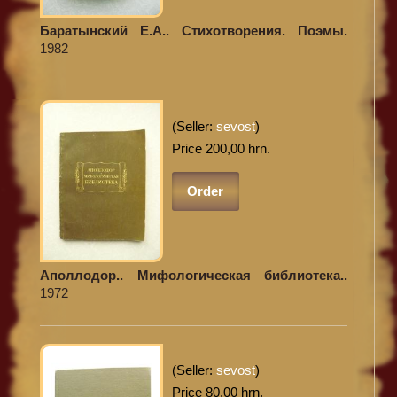
Баратынский Е.А.. Стихотворения. Поэмы.
1982
(Seller:
sevost
)
Price 200,00 hrn.
Order
Аполлодор.. Мифологическая библиотека..
1972
(Seller:
sevost
)
Price 80,00 hrn.