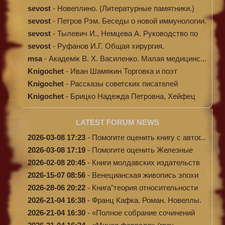
sevost
-
Новеллино. (Литературные памятники.)
sevost
-
Петров Рэм. Беседы о новой иммунологии.
sevost
-
Тылевич И., Немцева А. Руководство по
ме...
sevost
-
Руфанов И.Г. Общая хирургия.
msa
-
Академік В. Х. Василенко. Малая медицинс...
Knigochet
-
Иван Шамякин Торговка и поэт
Knigochet
-
Рассказы советских писателей
Knigochet
-
Брицко Надежда Петровна, Хейфец
Аркадий ...
LATEST FORUM NEWS
2026-03-08 17:23
-
Помогите оценить книгу с автог...
2026-03-08 17:19
-
Помогите оценить Железные
доро...
2026-02-08 20:45
-
Книги молдавских издательств
2026-15-07 08:56
-
Венецианская живопись эпохи
Во...
2026-28-06 20:22
-
Книга"теория относительности
и...
2026-21-04 16:38
-
Франц Кафка. Роман. Новеллы.
П...
2026-21-04 16:30
-
«Полное собрание сочинений