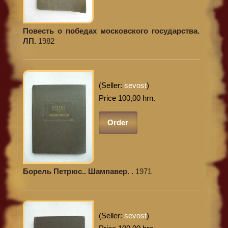
Повесть о победах московского государства.
ЛП.
1982
(Seller:
sevost
)
Price 100,00 hrn.
Order
Борель Петрюс.. Шампавер. .
1971
(Seller:
sevost
)