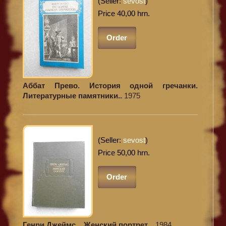
(Seller:
sevost
)
Price 40,00 hrn.
Order
Аббат Прево. История одной гречанки.
Литературные памятники..
1975
(Seller:
sevost
)
Price 50,00 hrn.
Order
Генри Джеймс. . Женский портрет. .
1984