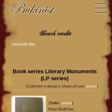
Search results
show/hide filter
Book series Literary Monuments
(LP series)
(Collection material is shown of user
sevost
)
(Seller:
sevost
)
Price 50,00 hrn.