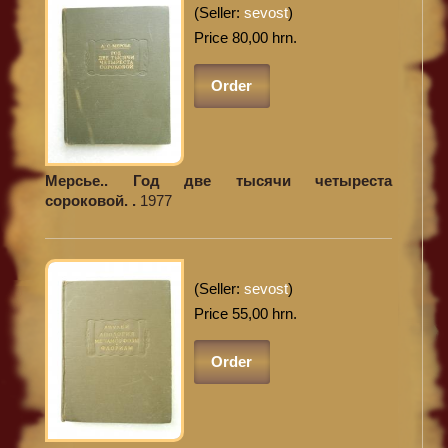
(Seller:
sevost
)
Price 80,00 hrn.
Order
Мерсье.. Год две тысячи четыреста
сороковой. .
1977
(Seller:
sevost
)
Price 55,00 hrn.
Order