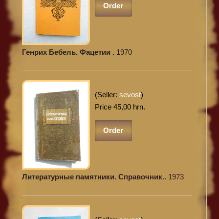
Order
Генрих Бебель. Фацетии .
1970
(Seller:
sevost
)
Price 45,00 hrn.
Order
Литературные памятники. Справочник..
1973