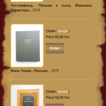
Честерфилд.. Письма к сыну. Максимы.
Характеры..
1978
(Seller:
sevost
)
Price 65,00 hrn.
Order
Манн Томас.. Письма. .
1975
(Seller:
sevost
)
Price 50,00 hrn.