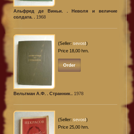
Альфред де Виньи. . Неволя и величие
солдата. .
1968
(Seller:
sevost
)
Price 18,00 hrn.
Order
Вельтман А.Ф. . Странник..
1978
(Seller:
sevost
)
Price 25,00 hrn.