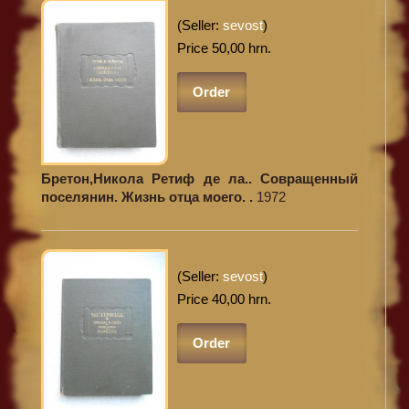
(Seller:
sevost
)
Price 50,00 hrn.
Order
Бретон,Никола Ретиф де ла.. Совращенный
поселянин. Жизнь отца моего. .
1972
(Seller:
sevost
)
Price 40,00 hrn.
Order