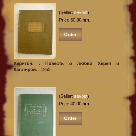
(Seller:
sevost
)
Price 50,00 hrn.
Order
Харитон. . Повесть о любви Херея и
Каллирои. .
1959
(Seller:
sevost
)
Price 40,00 hrn.
Order