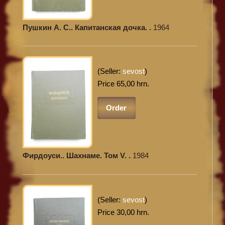
Пушкин А. С.. Капитанская дочка. .
1964
(Seller:
sevost
)
Price 65,00 hrn.
Order
Фирдоуси.. Шахнаме. Том V. .
1984
(Seller:
sevost
)
Price 30,00 hrn.