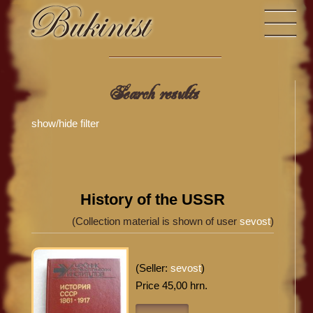
Search results
show/hide filter
History of the USSR
(Collection material is shown of user
sevost
)
(Seller:
sevost
)
Price 45,00 hrn.