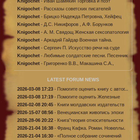
Knigochet
-
Иван Шамякин Торговка и поэт
Knigochet
-
Рассказы советских писателей
Knigochet
-
Брицко Надежда Петровна, Хейфец
Аркадий ...
Knigochet
-
Д.С. Никифоров , А.Ф. Борунков
Дипломати...
Knigochet
-
А. М. Свядощ Женская сексопатология
Knigochet
-
Аркадий Гайдар Военная тайна.
Судьба бар...
Knigochet
-
Сергеич П. Искусство речи на суде
Knigochet
-
Любимые солдатские песни. Песенник
(с н...
Knigochet
-
Григоренко В.В., Макашина С.А.,
Машински...
LATEST FORUM NEWS
2026-03-08 17:23
-
Помогите оценить книгу с автог...
2026-03-08 17:19
-
Помогите оценить Железные
доро...
2026-02-08 20:45
-
Книги молдавских издательств
2026-15-07 08:56
-
Венецианская живопись эпохи
Во...
2026-28-06 20:22
-
Книга"теория относительности
и...
2026-21-04 16:38
-
Франц Кафка. Роман. Новеллы.
П...
2026-21-04 16:30
-
«Полное собрание сочинений