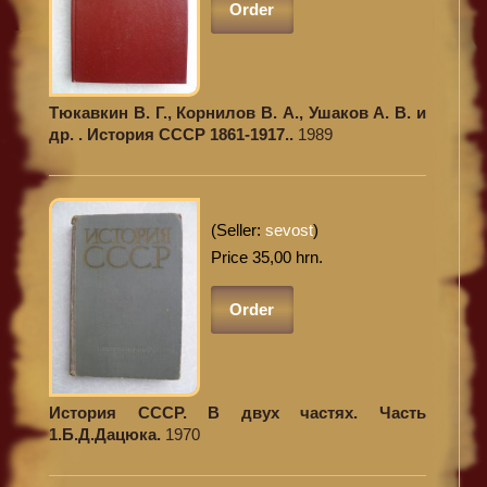
Order
Тюкавкин В. Г., Корнилов В. А., Ушаков А. В. и
др. . История СССР 1861-1917..
1989
(Seller:
sevost
)
Price 35,00 hrn.
Order
История СССР. В двух частях. Часть
1.Б.Д.Дацюка.
1970