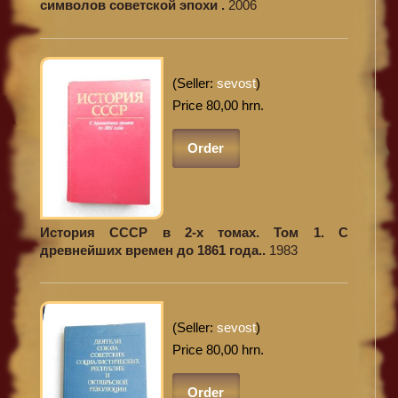
символов советской эпохи .
2006
(Seller:
sevost
)
Price 80,00 hrn.
Order
История СССР в 2-х томах. Том 1. С
древнейших времен до 1861 года..
1983
(Seller:
sevost
)
Price 80,00 hrn.
Order