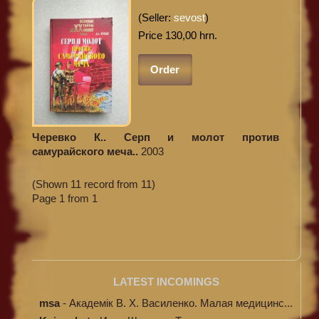
(Seller:
sevost
)
Price 130,00 hrn.
Order
Черевко К.. Серп и молот против
самурайского меча..
2003
(Shown 11 record from 11)
Page 1 from 1
LATEST INCOMINGS
msa
-
Академік В. Х. Василенко. Малая медицинс...