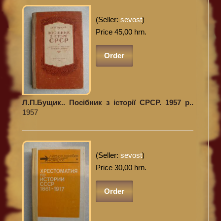
(Seller:
sevost
)
Price 45,00 hrn.
Order
Л.П.Бущик.. Посібник з історії СРСР. 1957 р..
1957
(Seller:
sevost
)
Price 30,00 hrn.
Order