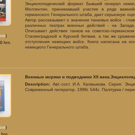
Энциклопедический формат. Бывший генерал неме
Меллентин, принимавший участие в ряде важней
германского Генерального штаба, дает серьезную оце
Автор рассказывает о значении танковых войск - гл
различных театрах военных действий - на Западе
Описывает действия танков на советско-германско
ost
)
Сталинградской и Курской битвам, а так же сражен
отступления немецких войск. Книга написана на ос
0 hrn.
немецкого Генерального штаба.
Военные моряки и подводники XX века.Энциклопед
Description:
Авт.-сост. И.А. Калмыкова. Серия: Энц
Современный литератор. 1998г. 544с. Палiтурка / пер
ost
)
 hrn.