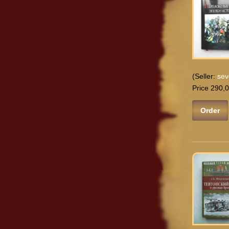
(Seller:
sev
Price 290,0
Order