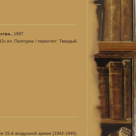
ства..
1997
42с.ил. Палiтурка / переплет: Твердый,
ти 15-й воздушной армии (1942-1945).