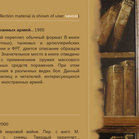
llection material is shown of user
sevost
)
транных армий..
1980
дый переплет, обычный формат. В книге
отных), танковых и артиллерийских
ии и ФРГ, дается описание образцов
 Значительное место в книге отведено
 с применением оружия массового
чных средств поражения. При этом
ения в различных видах боя. Данный
училищ и читателей, интересующихся
й иностранных армий.
2000
й мировой войне. Пер. с англ. М.
 с., схемы. Твердый переплет,,,