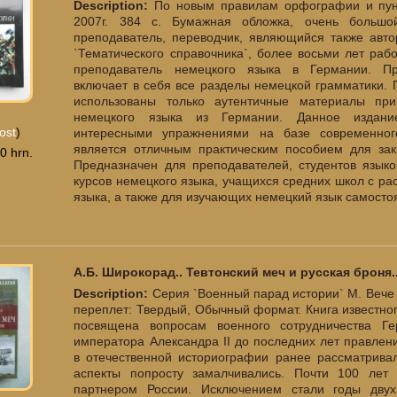
Description:
По новым правилам орфографии и пунк
2007г. 384 с. Бумажная обложка, очень большой
преподаватель, переводчик, являющийся также авто
`Тематического справочника`, более восьми лет раб
преподаватель немецкого языка в Германии. Пр
включает в себя все разделы немецкой грамматики. 
использованы только аутентичные материалы пр
немецкого языка из Германии. Данное издани
ost
)
интересными упражнениями на базе современног
является отличным практическим пособием для зак
0 hrn.
Предназначен для преподавателей, студентов языко
курсов немецкого языка, учащихся средних школ с 
языка, а также для изучающих немецкий язык самосто
А.Б. Широкорад.. Тевтонский меч и русская броня.
Description:
Серия `Военный парад истории` М. Вече 2
переплет: Твердый, Обычный формат. Книга известно
посвящена вопросам военного сотрудничества Г
императора Александра II до последних лет правлен
в отечественной историографии ранее рассматривал
аспекты попросту замалчивались. Почти 100 ле
партнером России. Исключением стали годы двух