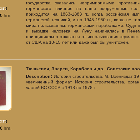
государства оказались непримиримыми противни
ost
)
германского влияния на наши вооруженные сил
приходится на 1863-1883 гг., когда российская и
0 hrn.
германской техникой, и на 1945-1950 гг., когда не т
мира пользовались германскими наработками. Судя по
и высадке человека на Луну начиналась в Пене
принципиально отказался от использования германско
от США на 10-15 лет или даже был бы уничтожен.
Тюшкевич, Зверев, Кораблев и др.. Советские во
Description:
История строительства. М. Воениздат 19
увеличенный формат. История строительства, орга
частей ВС СССР с 1918 по 1978 г
ost
)
0 hrn.