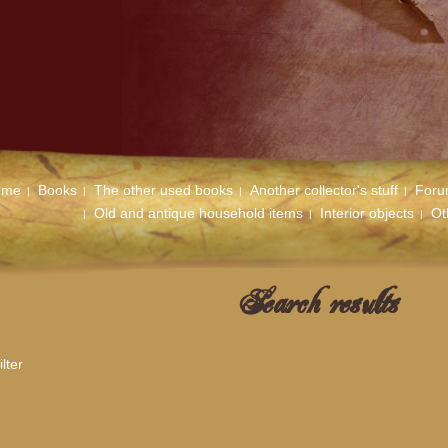
ome
Books
The other used books
Another collector's stuff
For
Old and antique household items
Interior objects
Ot
Search results
lter