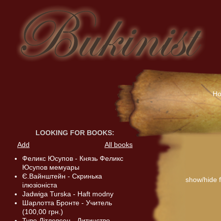
H
LOOKING FOR BOOKS
:
Add
All books
Феликс Юсупов - Князь Феликс
Юсупов мемуары
Є.Вайнштейн - Скринька
show/hide fi
ілюзіоніста
Jadwiga Turska - Haft modny
Шарлотта Бронте - Учитель
(100,00 грн.)
Туве Дітлевсен - Дитинство