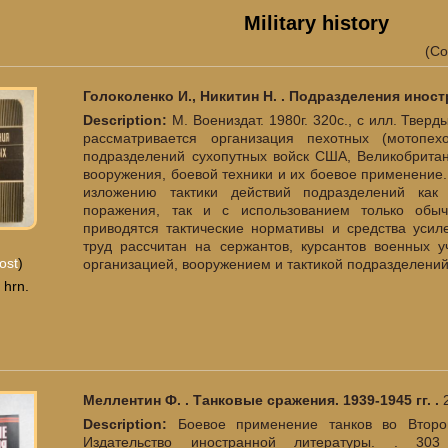
Military history
(Co
Голоколенко И., Никитин Н. . Подразделения инос
Description:
М. Воениздат. 1980г. 320с., с илл. Твер
рассматривается организация пехотных (мотопех
подразделений сухопутных войск США, Великобритан
вооружения, боевой техники и их боевое применение.
изложению тактики действий подразделений как
поражения, так и с использованием только обы
приводятся тактические нормативы и средства усил
труд рассчитан на сержантов, курсантов военных 
ost
)
организацией, вооружением и тактикой подразделени
 hrn.
Меллентин Ф. . Танковые сражения. 1939-1945 гг. .
Description:
Боевое применение танков во Второ
Издательство иностранной литературы. . 303