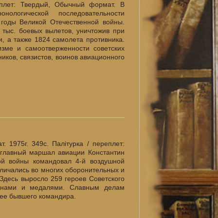
реплет: Твердый, Обычный формат. В
нологической последовательности
 годы Великой Отечественной войны.
тыс. боевых вылетов, уничтожив при
и, а также 1824 самолета противника.
изме и самоотверженности советских
ников, связистов, воинов авиационного
 1975г. 349с. Палiтурка / переплет:
 главный маршал авиации Константин
ой войны командовал 4-й воздушной
тличались во многих оборонительных и
 Здесь выросло 259 героев Советского
енами и медалями. Славным делам
 ее бывшего командира.