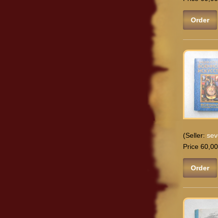
Order
(Seller:
sev
Price 60,00
Order