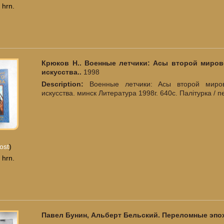
 hrn.
Крюков Н.. Военные летчики: Асы второй миров
искусства..
1998
Description:
Военные летчики: Асы второй миро
искусства. минск Литература 1998г. 640с. Палiтурка /
ost
)
 hrn.
Павел Бунин, Альберт Бельский. Переломные эпо