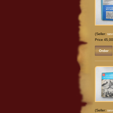
(Seller:
sev
Price 45,00
Order
(Seller:
sev