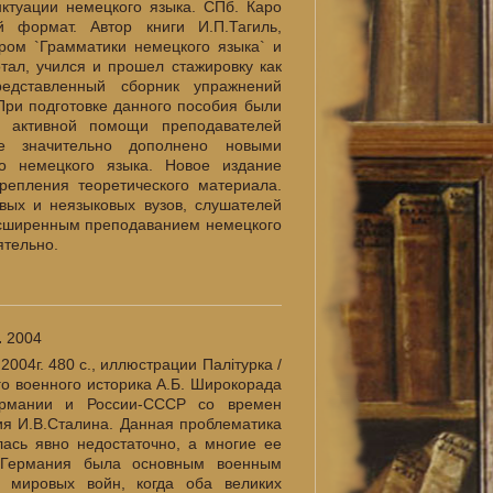
туации немецкого языка. СПб. Каро
 формат. Автор книги И.П.Тагиль,
ром `Грамматики немецкого языка` и
отал, учился и прошел стажировку как
едставленный сборник упражнений
При подготовке данного пособия были
и активной помощи преподавателей
е значительно дополнено новыми
о немецкого языка. Новое издание
репления теоретического материала.
вых и неязыковых вузов, слушателей
расширенным преподаванием немецкого
ятельно.
.
2004
004г. 480 с., иллюстрации Палiтурка /
го военного историка А.Б. Широкорада
ермании и России-СССР со времен
ия И.В.Сталина. Данная проблематика
ась явно недостаточно, а многие ее
т Германия была основным военным
 мировых войн, когда оба великих