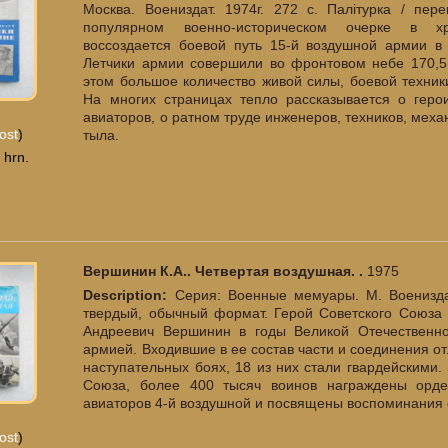
Москва. Воениздат. 1974г. 272 с. Палiтурка / пе
популярном военно-историческом очерке в хро
воссоздается боевой путь 15-й воздушной армии в
Летчики армии совершили во фронтовом небе 170,5 
этом большое количество живой силы, боевой техник
На многих страницах тепло рассказывается о геро
авиаторов, о ратном труде инженеров, техников, меха
ost
)
тыла.
 hrn.
Вершинин К.А.. Четвертая воздушная. .
1975
Description:
Серия: Военные мемуары. М. Воениздат.
твердый, обычный формат. Герой Советского Союза
Андреевич Вершинин в годы Великой Отечественн
армией. Входившие в ее состав части и соединения о
наступательных боях, 18 из них стали гвардейскими.
Союза, более 400 тысяч воинов награждены орд
авиаторов 4-й воздушной и посвящены воспоминания
ost
)