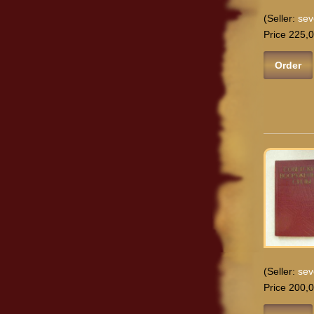
(Seller:
sev
Price 225,0
Order
(Seller:
sev
Price 200,0