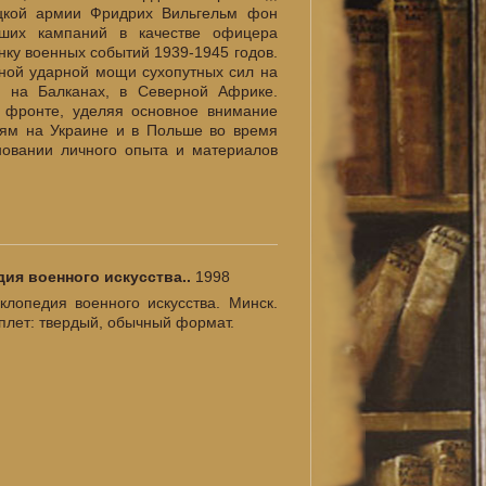
цкой армии Фридрих Вильгельм фон
ших кампаний в качестве офицера
нку военных событий 1939-1945 годов.
авной ударной мощи сухопутных сил на
, на Балканах, в Северной Африке.
м фронте, уделяя основное внимание
иям на Украине и в Польше во время
новании личного опыта и материалов
ия военного искусства..
1998
иклопедия военного искусства. Минск.
еплет: твердый, обычный формат.