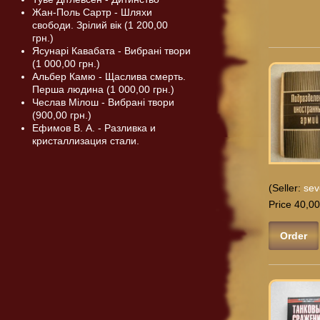
Жан-Поль Сартр - Шляхи
свободи. Зрілий вік (1 200,00
грн.)
Ясунарі Кавабата - Вибрані твори
(1 000,00 грн.)
Альбер Камю - Щаслива смерть.
Перша людина (1 000,00 грн.)
Чеслав Мілош - Вибрані твори
(900,00 грн.)
Ефимов В. А. - Разливка и
кристаллизация стали.
(Seller:
sev
Price 40,00
Order