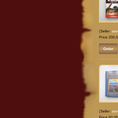
(Seller:
sev
Price 200,0
Order
(Seller:
sev
Price 60,00