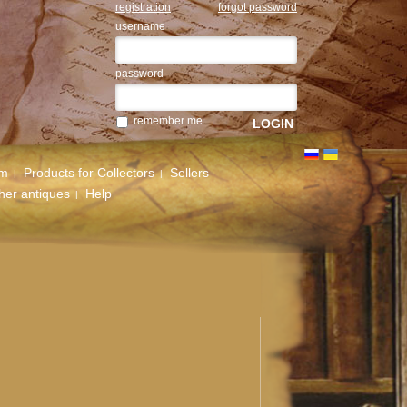
registration
forgot password
username
password
remember me
um
Products for Collectors
Sellers
her antiques
Help