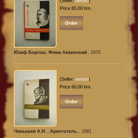
(Seller:
sevost
)
Price 65,00 hrn.
Order
Юзеф Боргош. Фома Аквинский .
1975
(Seller:
sevost
)
Price 60,00 hrn.
Order
Чанышев А.Н. . Аристотель. .
1981