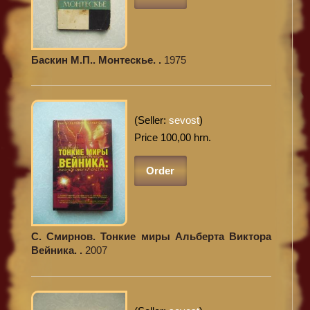
Баскин М.П.. Монтескье. .
1975
(Seller:
sevost
)
Price 100,00 hrn.
Order
С. Смирнов. Тонкие миры Альберта Виктора
Вейника. .
2007