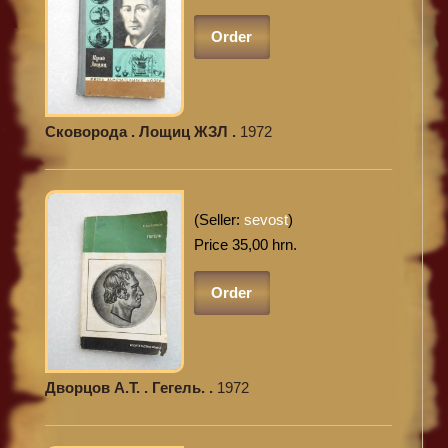
Order
Cковорода . Лощиц ЖЗЛ .
1972
(Seller:
sevost
)
Price 35,00 hrn.
Order
Дворцов А.Т. . Гегель. .
1972