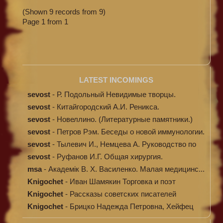
(Shown 9 records from 9)
Page 1 from 1
LATEST INCOMINGS
sevost
-
Р. Подольный Невидимые творцы.
sevost
-
Китайгородский А.И. Реникса.
sevost
-
Новеллино. (Литературные памятники.)
sevost
-
Петров Рэм. Беседы о новой иммунологии.
sevost
-
Тылевич И., Немцева А. Руководство по
ме...
sevost
-
Руфанов И.Г. Общая хирургия.
msa
-
Академік В. Х. Василенко. Малая медицинс...
Knigochet
-
Иван Шамякин Торговка и поэт
Knigochet
-
Рассказы советских писателей
Knigochet
-
Брицко Надежда Петровна, Хейфец
Аркадий ...