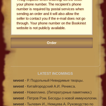
your phone number. The recipient's phone
number is required by postal services when
sending an order and it will also allow the
seller to contact you if the e-mail does not go
through. Your phone number on the Bookinist
website is not publicly available.
LATEST INCOMINGS
sevost
-
Р. Подольный Невидимые творцы.
sevost
-
Китайгородский А.И. Реникса.
sevost
-
Новеллино. (Литературные памятники.)
sevost
-
Петров Рэм. Беседы о новой иммунологии.
sevost
-
Тылевич И., Немцева А. Руководство по