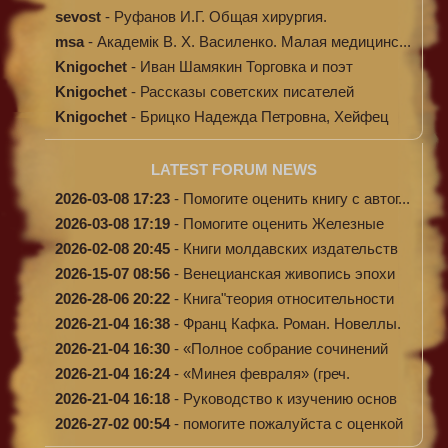
ме...
sevost
-
Руфанов И.Г. Общая хирургия.
msa
-
Академік В. Х. Василенко. Малая медицинс...
Knigochet
-
Иван Шамякин Торговка и поэт
Knigochet
-
Рассказы советских писателей
Knigochet
-
Брицко Надежда Петровна, Хейфец
Аркадий ...
LATEST FORUM NEWS
2026-03-08 17:23
-
Помогите оценить книгу с автог...
2026-03-08 17:19
-
Помогите оценить Железные
доро...
2026-02-08 20:45
-
Книги молдавских издательств
2026-15-07 08:56
-
Венецианская живопись эпохи
Во...
2026-28-06 20:22
-
Книга"теория относительности
и...
2026-21-04 16:38
-
Франц Кафка. Роман. Новеллы.
П...
2026-21-04 16:30
-
«Полное собрание сочинений
А.Н...
2026-21-04 16:24
-
«Минея февраля» (греч.
Μηναίον...
2026-21-04 16:18
-
Руководство к изучению основ
к...
2026-27-02 00:54
-
помогите пожалуйста с оценкой