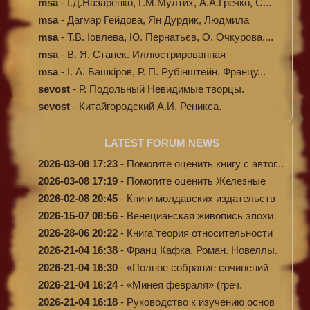
Ілюстров...
msa
-
І.Д.Назаренко, Г.М.Мултих, А.А.Гречко, С...
msa
-
Дагмар Гейдова, Ян Дурдик, Людмила
Кибал...
msa
-
Т.В. Іовлева, Ю. Пернатьєв, О. Очкурова,...
msa
-
В. Я. Станек. Иллюстрированная
энциклопе...
msa
-
І. А. Башкіров, Р. П. Рубінштейн. Францу...
sevost
-
Р. Подольный Невидимые творцы.
sevost
-
Китайгородский А.И. Реникса.
LATEST FORUM NEWS
2026-03-08 17:23
-
Помогите оценить книгу с автог...
2026-03-08 17:19
-
Помогите оценить Железные
доро...
2026-02-08 20:45
-
Книги молдавских издательств
2026-15-07 08:56
-
Венецианская живопись эпохи
Во...
2026-28-06 20:22
-
Книга"теория относительности
и...
2026-21-04 16:38
-
Франц Кафка. Роман. Новеллы.
П...
2026-21-04 16:30
-
«Полное собрание сочинений
А.Н...
2026-21-04 16:24
-
«Минея февраля» (греч.
Μηναίον...
2026-21-04 16:18
-
Руководство к изучению основ