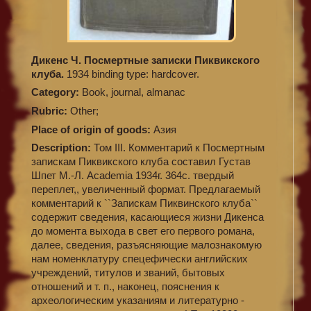
Дикенс Ч. Посмертные записки Пиквикского
клуба.
1934 binding type: hardcover.
Category:
Book, journal, almanac
Rubric:
Other;
Place of origin of goods:
Азия
Description:
Том III. Комментарий к Посмертным
запискам Пиквикского клуба составил Густав
Шпет М.-Л. Academia 1934г. 364с. твердый
переплет,, увеличенный формат. Предлагаемый
комментарий к ``Запискам Пиквинского клуба``
содержит сведения, касающиеся жизни Дикенса
до момента выхода в свет его первого романа,
далее, сведения, разъясняющие малознакомую
нам номенклатуру спецефически английских
учреждений, титулов и званий, бытовых
отношений и т. п., наконец, пояснения к
археологическим указаниям и литературно -