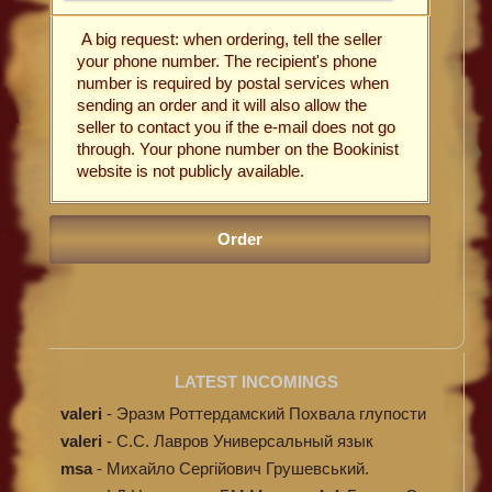
A big request: when ordering, tell the seller
your phone number. The recipient's phone
number is required by postal services when
sending an order and it will also allow the
seller to contact you if the e-mail does not go
through. Your phone number on the Bookinist
website is not publicly available.
LATEST INCOMINGS
valeri
-
Эразм Роттердамский Похвала глупости
valeri
-
C.С. Лавров Универсальный язык
программи...
msa
-
Михайло Сергійович Грушевський.