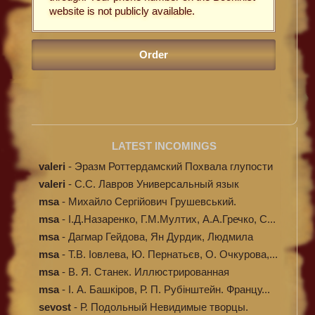
website is not publicly available.
LATEST INCOMINGS
valeri
-
Эразм Роттердамский Похвала глупости
valeri
-
C.С. Лавров Универсальный язык
программи...
msa
-
Михайло Сергійович Грушевський.
Ілюстров...
msa
-
І.Д.Назаренко, Г.М.Мултих, А.А.Гречко, С...
msa
-
Дагмар Гейдова, Ян Дурдик, Людмила
Кибал...
msa
-
Т.В. Іовлева, Ю. Пернатьєв, О. Очкурова,...
msa
-
В. Я. Станек. Иллюстрированная
энциклопе...
msa
-
І. А. Башкіров, Р. П. Рубінштейн. Францу...
sevost
-
Р. Подольный Невидимые творцы.