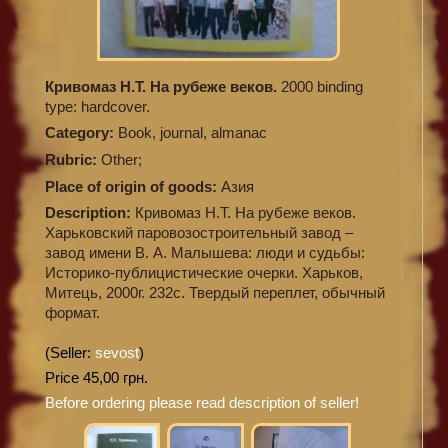
Кривомаз Н.Т. На рубеже веков.
2000 binding
type: hardcover.
Category:
Book, journal, almanac
Rubric:
Other;
Place of origin of goods:
Азия
Description:
Кривомаз Н.Т. На рубеже веков.
Харьковский паровозостроительный завод –
завод имени В. А. Малышева: люди и судьбы:
Историко-публицистические очерки. Харьков,
Митець, 2000г. 232с. Твердый переплет, обычный
формат.
(Seller:
sevost
)
Price 45,00 грн.
Before ordering please read description of seller!