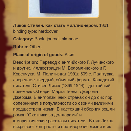
Ликок Стивен. Как стать миллионером.
1991
binding type: hardcover.
Category:
Book, journal, almanac
Rubric:
Other;
Place of origin of goods:
Азия
Description:
Перевод с английского Г. Лучинского
и других. Иллюстрации М. Беломлинского и Г.
Ковенчука. М. Политиздат 1991г. 509 с. Палiтурка
/ переплет: твердый, обычный формат. Канадский
писатель Стивен Ликок (1869-1944) - достойный
преемник О.Генри, Марка Твена, Джерома
Джерома. В англоязычных странах он до сих пор
соперничает в популярности со своими великими
предшественниками. В настоящий сборник вошли
роман `Охотники за долларами` и
юмористические рассказы писателя. В них Ликок
вскрывает контрасты и противоречия жизни в их