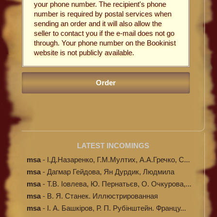
your phone number. The recipient's phone
number is required by postal services when
sending an order and it will also allow the
seller to contact you if the e-mail does not go
through. Your phone number on the Bookinist
website is not publicly available.
LATEST INCOMINGS
msa
-
І.Д.Назаренко, Г.М.Мултих, А.А.Гречко, С...
msa
-
Дагмар Гейдова, Ян Дурдик, Людмила
Кибал...
msa
-
Т.В. Іовлева, Ю. Пернатьєв, О. Очкурова,...
msa
-
В. Я. Станек. Иллюстрированная
энциклопе...
msa
-
І. А. Башкіров, Р. П. Рубінштейн. Францу...