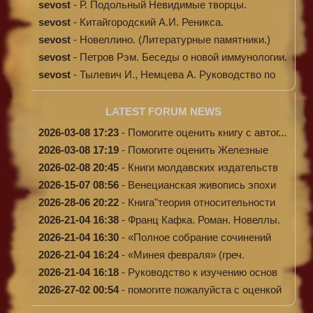
sevost
-
Р. Подольный Невидимые творцы.
sevost
-
Китайгородский А.И. Реникса.
sevost
-
Новеллино. (Литературные памятники.)
sevost
-
Петров Рэм. Беседы о новой иммунологии.
sevost
-
Тылевич И., Немцева А. Руководство по
ме...
LATEST FORUM NEWS
2026-03-08 17:23
-
Помогите оценить книгу с автог...
2026-03-08 17:19
-
Помогите оценить Железные
доро...
2026-02-08 20:45
-
Книги молдавских издательств
2026-15-07 08:56
-
Венецианская живопись эпохи
Во...
2026-28-06 20:22
-
Книга"теория относительности
и...
2026-21-04 16:38
-
Франц Кафка. Роман. Новеллы.
П...
2026-21-04 16:30
-
«Полное собрание сочинений
А.Н...
2026-21-04 16:24
-
«Минея февраля» (греч.
Μηναίον...
2026-21-04 16:18
-
Руководство к изучению основ
к...
2026-27-02 00:54
-
помогите пожалуйста с оценкой
...