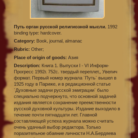
Путь орган русской религиозной мысли.
1992
binding type: hardcover.
Category:
Book, journal, almanac
Rubric:
Other;
Place of origin of goods:
Азия
Description:
Книга 1. Выпуски I - VI Информ-
Прогресс 1992г. 752с. твердый переплет,, Увелич
формат. Первый номер журнала `Путь` вышел в
1925 году в Париже, и в редакционной статье
`Духовные задачи русской эмиграции` было
специально подчеркнуто, что основной задачей
издания является сохранение преемственности
русской духовной культуры. Издание выходило в
течение почти пятнадцати лет. Главной
составляющей успеха журнала можно считать
очень удачный выбор редактора. Только
поразительное обаяние личности Н.А.Бердяева