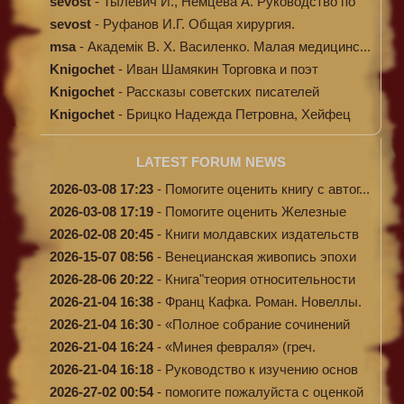
sevost
-
Тылевич И., Немцева А. Руководство по
ме...
sevost
-
Руфанов И.Г. Общая хирургия.
msa
-
Академік В. Х. Василенко. Малая медицинс...
Knigochet
-
Иван Шамякин Торговка и поэт
Knigochet
-
Рассказы советских писателей
Knigochet
-
Брицко Надежда Петровна, Хейфец
Аркадий ...
LATEST FORUM NEWS
2026-03-08 17:23
-
Помогите оценить книгу с автог...
2026-03-08 17:19
-
Помогите оценить Железные
доро...
2026-02-08 20:45
-
Книги молдавских издательств
2026-15-07 08:56
-
Венецианская живопись эпохи
Во...
2026-28-06 20:22
-
Книга"теория относительности
и...
2026-21-04 16:38
-
Франц Кафка. Роман. Новеллы.
П...
2026-21-04 16:30
-
«Полное собрание сочинений
А.Н...
2026-21-04 16:24
-
«Минея февраля» (греч.
Μηναίον...
2026-21-04 16:18
-
Руководство к изучению основ
к...
2026-27-02 00:54
-
помогите пожалуйста с оценкой