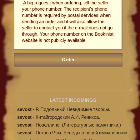
A big request: when ordering, tell the seller
your phone number. The recipient's phone
number is required by postal services when
sending an order and it will also allow the
seller to contact you if the e-mail does not go
through. Your phone number on the Bookinist
website is not publicly available.
LATEST INCOMINGS
sevost
-
Р. Подольный Невидимые творцы.
sevost
-
Китайгородский А.И. Реникса.
sevost
-
Новеллино. (Литературные памятники.)
sevost
-
Петров Рэм. Беседы о новой иммунологии.