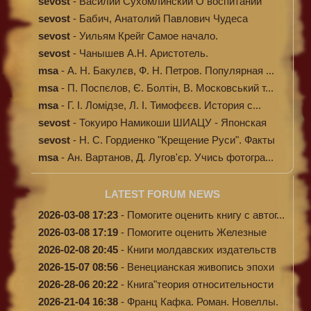
sevost
-
Василий Сухомлинский О воспитании
sevost
-
Бабич, Анатолий Павлович Чудеса
исцелени...
sevost
-
Уильям Крейг Самое начало.
Происхождение...
sevost
-
Чанышев А.Н. Аристотель.
msa
-
А. Н. Бакулєв, Ф. Н. Петров. Популярная ...
msa
-
П. Поспєлов, Є. Болтін, В. Московський т...
msa
-
Г. І. Ломідзе, Л. І. Тимофєєв. История с...
sevost
-
Токуиро Намикоши ШИАЦУ - Японская
терапи...
sevost
-
Н. С. Гордиенко "Крещение Руси". Факты
п...
msa
-
Ан. Вартанов, Д. Лугов'єр. Учись фотогра...
LATEST FORUM NEWS
2026-03-08 17:23
-
Помогите оценить книгу с автог...
2026-03-08 17:19
-
Помогите оценить Железные
доро...
2026-02-08 20:45
-
Книги молдавских издательств
2026-15-07 08:56
-
Венецианская живопись эпохи
Во...
2026-28-06 20:22
-
Книга"теория относительности
и...
2026-21-04 16:38
-
Франц Кафка. Роман. Новеллы.