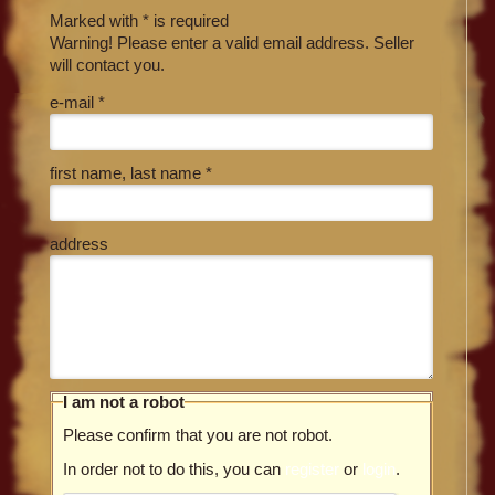
Marked with * is required
Warning! Please enter a valid email address. Seller
will contact you.
e-mail *
first name, last name *
address
I am not a robot
Please confirm that you are not robot.
In order not to do this, you can
register
or
login
.