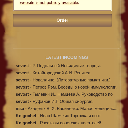
website is not publicly available.
LATEST INCOMINGS
sevost
-
Р. Подольный Невидимые творцы.
sevost
-
Китайгородский А.И. Реникса.
sevost
-
Новеллино. (Литературные памятники.)
sevost
-
Петров Рэм. Беседы о новой иммунологии.
sevost
-
Тылевич И., Немцева А. Руководство по
ме...
sevost
-
Руфанов И.Г. Общая хирургия.
msa
-
Академік В. Х. Василенко. Малая медицинс...
Knigochet
-
Иван Шамякин Торговка и поэт
Knigochet
-
Рассказы советских писателей