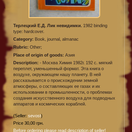
Терлецкий Е.Д. Лик невидимки.
1982 binding
type: hardcover.
Category:
Book, journal, almanac
Rubric:
Other;
Place of origin of goods:
Азия
Description:
- Москва Химия 1982г. 192 с. мягкий
переплет, уменьшенный формат. Эта книга о
воздухе, окружающем нашу планету. В ней
рассказывается о происхождении земной
атмосферы, о составляющих ее газах и их
использовании в промышленности, о проблемах
создания искусственного воздуха для подводных
аппаратов и космических кораблей.
(Seller:
sevost
)
Price 30,00 грн.
Before ordering please read description of seller!