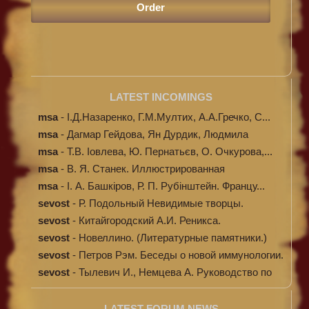
LATEST INCOMINGS
msa
-
І.Д.Назаренко, Г.М.Мултих, А.А.Гречко, С...
msa
-
Дагмар Гейдова, Ян Дурдик, Людмила
Кибал...
msa
-
Т.В. Іовлева, Ю. Пернатьєв, О. Очкурова,...
msa
-
В. Я. Станек. Иллюстрированная
энциклопе...
msa
-
І. А. Башкіров, Р. П. Рубінштейн. Францу...
sevost
-
Р. Подольный Невидимые творцы.
sevost
-
Китайгородский А.И. Реникса.
sevost
-
Новеллино. (Литературные памятники.)
sevost
-
Петров Рэм. Беседы о новой иммунологии.
sevost
-
Тылевич И., Немцева А. Руководство по
ме...
LATEST FORUM NEWS