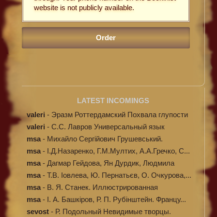
website is not publicly available.
LATEST INCOMINGS
valeri
-
Эразм Роттердамский Похвала глупости
valeri
-
C.С. Лавров Универсальный язык
программи...
msa
-
Михайло Сергійович Грушевський.
Ілюстров...
msa
-
І.Д.Назаренко, Г.М.Мултих, А.А.Гречко, С...
msa
-
Дагмар Гейдова, Ян Дурдик, Людмила
Кибал...
msa
-
Т.В. Іовлева, Ю. Пернатьєв, О. Очкурова,...
msa
-
В. Я. Станек. Иллюстрированная
энциклопе...
msa
-
І. А. Башкіров, Р. П. Рубінштейн. Францу...
sevost
-
Р. Подольный Невидимые творцы.