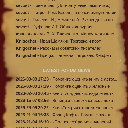
sevost
-
Новеллино. (Литературные памятники.)
sevost
-
Петров Рэм. Беседы о новой иммунологии.
sevost
-
Тылевич И., Немцева А. Руководство по
ме...
sevost
-
Руфанов И.Г. Общая хирургия.
msa
-
Академік В. Х. Василенко. Малая медицинс...
Knigochet
-
Иван Шамякин Торговка и поэт
Knigochet
-
Рассказы советских писателей
Knigochet
-
Брицко Надежда Петровна, Хейфец
Аркадий ...
LATEST FORUM NEWS
2026-03-08 17:23
-
Помогите оценить книгу с автог...
2026-03-08 17:19
-
Помогите оценить Железные
доро...
2026-02-08 20:45
-
Книги молдавских издательств
2026-15-07 08:56
-
Венецианская живопись эпохи
Во...
2026-28-06 20:22
-
Книга"теория относительности
и...
2026-21-04 16:38
-
Франц Кафка. Роман. Новеллы.
П...
2026-21-04 16:30
-
«Полное собрание сочинений