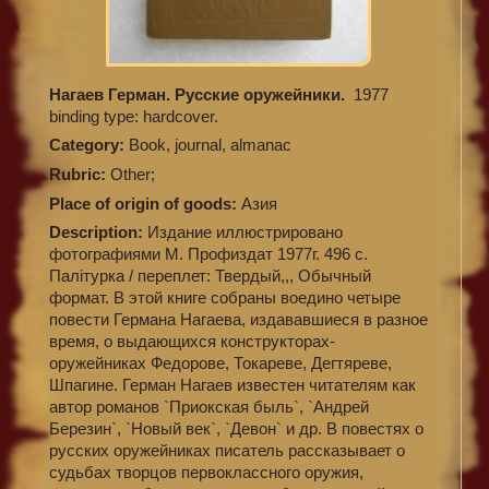
Нагаев Герман. Русские оружейники.
1977
binding type: hardcover.
Category:
Book, journal, almanac
Rubric:
Other;
Place of origin of goods:
Азия
Description:
Издание иллюстрировано
фотографиями М. Профиздат 1977г. 496 с.
Палiтурка / переплет: Твердый,,, Обычный
формат. В этой книге собраны воедино четыре
повести Германа Нагаева, издававшиеся в разное
время, о выдающихся конструкторах-
оружейниках Федорове, Токареве, Дегтяреве,
Шпагине. Герман Нагаев известен читателям как
автор романов `Приокская быль`, `Андрей
Березин`, `Новый век`, `Девон` и др. В повестях о
русских оружейниках писатель рассказывает о
судьбах творцов первоклассного оружия,