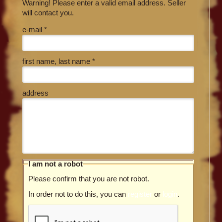
Warning! Please enter a valid email address. Seller
will contact you.
e-mail *
first name, last name *
address
I am not a robot
Please confirm that you are not robot.
In order not to do this, you can
register
or
login
.