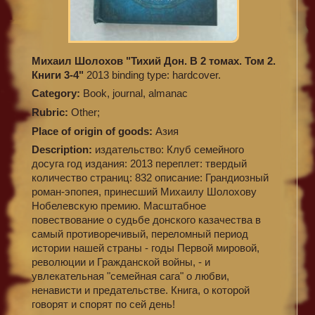
Михаил Шолохов "Тихий Дон. В 2 томах. Том 2.
Книги 3-4"
2013 binding type: hardcover.
Category:
Book, journal, almanac
Rubric:
Other;
Place of origin of goods:
Азия
Description:
издательство: Клуб семейного
досуга год издания: 2013 переплет: твердый
количество страниц: 832 описание: Грандиозный
роман-эпопея, принесший Михаилу Шолохову
Нобелевскую премию. Масштабное
повествование о судьбе донского казачества в
самый противоречивый, переломный период
истории нашей страны - годы Первой мировой,
революции и Гражданской войны, - и
увлекательная "семейная сага" о любви,
ненависти и предательстве. Книга, о которой
говорят и спорят по сей день!