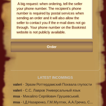
A big request: when ordering, tell the seller
your phone number. The recipient's phone
number is required by postal services when
sending an order and it will also allow the
seller to contact you if the e-mail does not go
through. Your phone number on the Bookinist
website is not publicly available.
LATEST INCOMINGS
valeri
-
Эразм Роттердамский Похвала глупости
valeri
-
C.С. Лавров Универсальный язык
программи...
msa
-
Михайло Сергійович Грушевський.
Ілюстров...
msa
-
І.Д.Назаренко, Г.М.Мултих, А.А.Гречко, С...