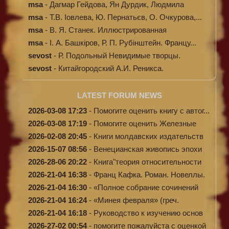
msa
-
Дагмар Гейдова, Ян Дурдик, Людмила
Кибал...
msa
-
Т.В. Іовлева, Ю. Пернатьєв, О. Очкурова,...
msa
-
В. Я. Станек. Иллюстрированная
энциклопе...
msa
-
І. А. Башкіров, Р. П. Рубінштейн. Францу...
sevost
-
Р. Подольный Невидимые творцы.
sevost
-
Китайгородский А.И. Реникса.
LATEST FORUM NEWS
2026-03-08 17:23
-
Помогите оценить книгу с автог...
2026-03-08 17:19
-
Помогите оценить Железные
доро...
2026-02-08 20:45
-
Книги молдавских издательств
2026-15-07 08:56
-
Венецианская живопись эпохи
Во...
2026-28-06 20:22
-
Книга"теория относительности
и...
2026-21-04 16:38
-
Франц Кафка. Роман. Новеллы.
П...
2026-21-04 16:30
-
«Полное собрание сочинений
А.Н...
2026-21-04 16:24
-
«Минея февраля» (греч.
Μηναίον...
2026-21-04 16:18
-
Руководство к изучению основ
к...
2026-27-02 00:54
-
помогите пожалуйста с оценкой