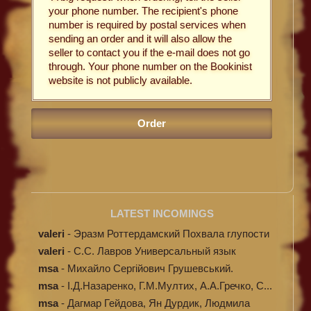
your phone number. The recipient's phone
number is required by postal services when
sending an order and it will also allow the
seller to contact you if the e-mail does not go
through. Your phone number on the Bookinist
website is not publicly available.
LATEST INCOMINGS
valeri
-
Эразм Роттердамский Похвала глупости
valeri
-
C.С. Лавров Универсальный язык
программи...
msa
-
Михайло Сергійович Грушевський.
Ілюстров...
msa
-
І.Д.Назаренко, Г.М.Мултих, А.А.Гречко, С...
msa
-
Дагмар Гейдова, Ян Дурдик, Людмила