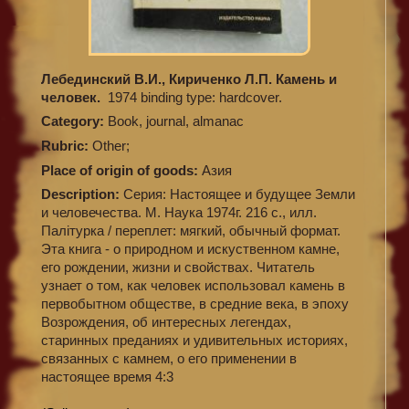
Лебединский В.И., Кириченко Л.П. Камень и
человек.
1974 binding type: hardcover.
Category:
Book, journal, almanac
Rubric:
Other;
Place of origin of goods:
Азия
Description:
Серия: Настоящее и будущее Земли
и человечества. М. Наука 1974г. 216 с., илл.
Палiтурка / переплет: мягкий, обычный формат.
Эта книга - о природном и искуственном камне,
его рождении, жизни и свойствах. Читатель
узнает о том, как человек использовал камень в
первобытном обществе, в средние века, в эпоху
Возрождения, об интересных легендах,
старинных преданиях и удивительных историях,
связанных с камнем, о его применении в
настоящее время 4:3