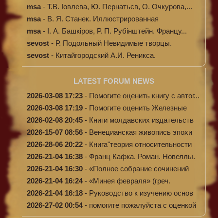
Кибал...
msa
-
Т.В. Іовлева, Ю. Пернатьєв, О. Очкурова,...
msa
-
В. Я. Станек. Иллюстрированная
энциклопе...
msa
-
І. А. Башкіров, Р. П. Рубінштейн. Францу...
sevost
-
Р. Подольный Невидимые творцы.
sevost
-
Китайгородский А.И. Реникса.
LATEST FORUM NEWS
2026-03-08 17:23
-
Помогите оценить книгу с автог...
2026-03-08 17:19
-
Помогите оценить Железные
доро...
2026-02-08 20:45
-
Книги молдавских издательств
2026-15-07 08:56
-
Венецианская живопись эпохи
Во...
2026-28-06 20:22
-
Книга"теория относительности
и...
2026-21-04 16:38
-
Франц Кафка. Роман. Новеллы.
П...
2026-21-04 16:30
-
«Полное собрание сочинений
А.Н...
2026-21-04 16:24
-
«Минея февраля» (греч.
Μηναίον...
2026-21-04 16:18
-
Руководство к изучению основ
к...
2026-27-02 00:54
-
помогите пожалуйста с оценкой
...