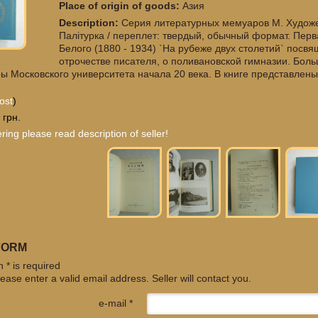
Place of origin of goods:
Азия
Description:
Серия литературных мемуаров М. Художес
Палiтурка / переплет: твердый, обычный формат. Пер
Белого (1880 - 1934) `На рубеже двух столетий` посв
отрочестве писателя, о поливановской гимназии. Бол
ы Московского университета начала 20 века. В книге представлен
ost
)
 грн.
ring please read description of seller!
FORM
 * is required
ease enter a valid email address. Seller will contact you.
e-mail *