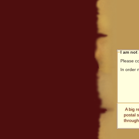
I am not
Please co
In order 
A big r
postal 
through