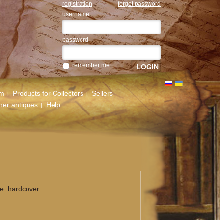
registration
forgot password
username
password
remember me
um
Products for Collectors
Sellers
her antiques
Help
e: hardcover.