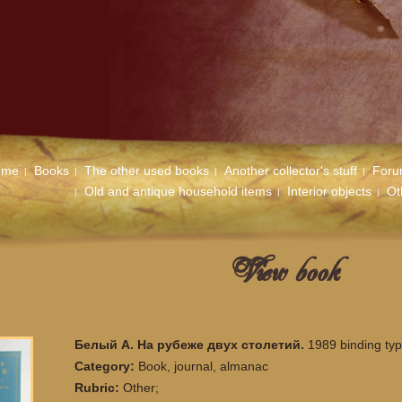
ome
Books
The other used books
Another collector's stuff
For
Old and antique household items
Interior objects
Ot
View book
Белый А. На рубеже двух столетий.
1989 binding typ
Category:
Book, journal, almanac
Rubric:
Other;