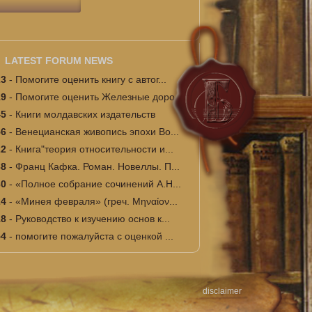
LATEST FORUM NEWS
23
-
Помогите оценить книгу с автог...
19
-
Помогите оценить Железные доро...
45
-
Книги молдавских издательств
56
-
Венецианская живопись эпохи Во...
22
-
Книга"теория относительности и...
38
-
Франц Кафка. Роман. Новеллы. П...
30
-
«Полное собрание сочинений А.Н...
24
-
«Минея февраля» (греч. Μηναίον...
18
-
Руководство к изучению основ к...
54
-
помогите пожалуйста с оценкой ...
disclaimer