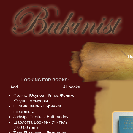
H
LOOKING FOR BOOKS
:
Add
All books
Феликс Юсупов - Князь Феликс
Юсупов мемуары
Є.Вайнштейн - Скринька
ілюзіоніста
Jadwiga Turska - Haft modny
Шарлотта Бронте - Учитель
(100,00 грн.)
Туве Дітлевсен - Дитинство