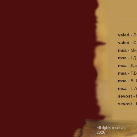
valeri
-
Э
valeri
-
C
msa
-
Ми
msa
-
І.Д
msa
-
Да
msa
-
Т.В
msa
-
В.
msa
-
І. 
sevost
-
sevost
-
All rights reserved
2026