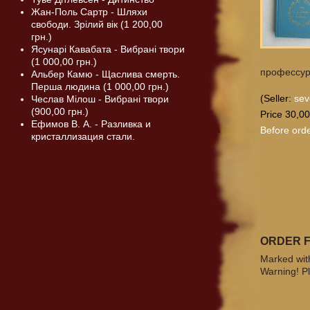
Жан-Поль Сартр - Шляхи
свободи. Зрілий вік (1 200,00
грн.)
Ясунарі Кавабата - Вибрані твори
(1 000,00 грн.)
профессур
Альбер Камю - Щаслива смерть.
Перша людина (1 000,00 грн.)
(Seller:
sev
Чеслав Мілош - Вибрані твори
(900,00 грн.)
Price 30,00
Ефимов В. А. - Разливка и
Before orde
кристаллизация стали.
ORDER 
Marked with
Warning! Pl