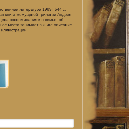
твенная литература 1989г. 544 с.
вая книга мемуарной трилогии Андрея
ящена воспоминаниям о семье, об
ьшое место занимает в книге описание
ы иллюстрации.