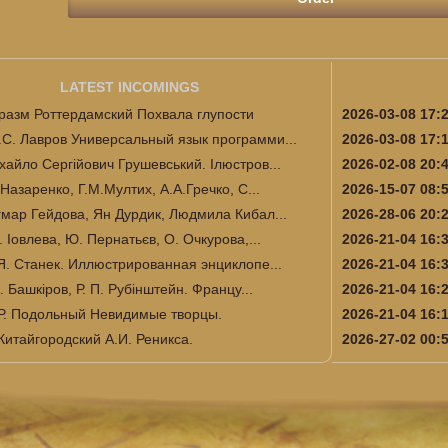
LATEST INCOMINGS
разм Роттердамский Похвала глупости
2026-03-08 17:
.С. Лавров Универсальный язык программи...
2026-03-08 17:
хайло Сергійович Грушевський. Ілюстров...
2026-02-08 20:
.Назаренко, Г.М.Мултих, А.А.Гречко, С...
2026-15-07 08:
гмар Гейдова, Ян Дурдик, Людмила Кибал...
2026-28-06 20:
. Іовлева, Ю. Пернатьєв, О. Очкурова,...
2026-21-04 16:
 Я. Станек. Иллюстрированная энциклопе...
2026-21-04 16:
А. Башкіров, Р. П. Рубінштейн. Францу...
2026-21-04 16:
Р. Подольный Невидимые творцы.
2026-21-04 16:
Китайгородский А.И. Реникса.
2026-27-02 00: