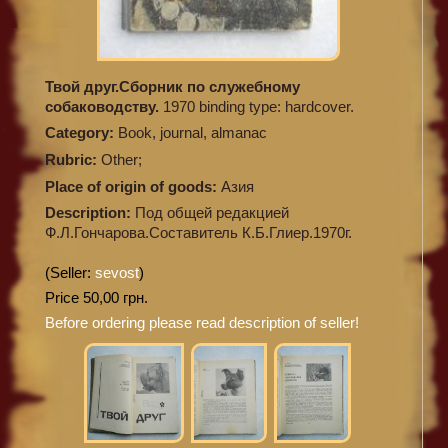
Твой друг.Сборник по служебному
собаководству.
1970 binding type: hardcover.
Category:
Book, journal, almanac
Rubric:
Other;
Place of origin of goods:
Азия
Description:
Под общей редакцией
Ф.Л.Гончарова.Составитель К.Б.Глиер.1970г.
(Seller:
sevost
)
Price 50,00 грн.
Before ordering please read description of seller!