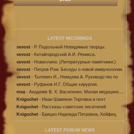
LATEST INCOMINGS
sevost
-
Р. Подольный Невидимые творцы.
sevost
-
Китайгородский А.И. Реникса.
sevost
-
Новеллино. (Литературные памятники.)
sevost
-
Петров Рэм. Беседы о новой иммунологии.
sevost
-
Тылевич И., Немцева А. Руководство по
ме...
sevost
-
Руфанов И.Г. Общая хирургия.
msa
-
Академік В. Х. Василенко. Малая медицинс...
Knigochet
-
Иван Шамякин Торговка и поэт
Knigochet
-
Рассказы советских писателей
Knigochet
-
Брицко Надежда Петровна, Хейфец
Аркадий ...
LATEST FORUM NEWS