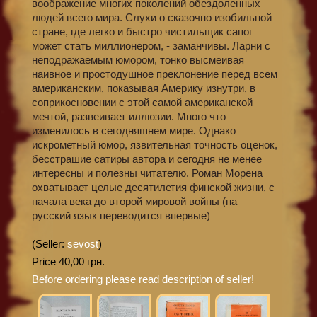
воображение многих поколений обездоленных
людей всего мира. Слухи о сказочно изобильной
стране, где легко и быстро чистильщик сапог
может стать миллионером, - заманчивы. Ларни с
неподражаемым юмором, тонко высмеивая
наивное и простодушное преклонение перед всем
американским, показывая Америку изнутри, в
соприкосновении с этой самой американской
мечтой, развеивает иллюзии. Много что
изменилось в сегодняшнем мире. Однако
искрометный юмор, язвительная точность оценок,
бесстрашие сатиры автора и сегодня не менее
интересны и полезны читателю. Роман Морена
охватывает целые десятилетия финской жизни, с
начала века до второй мировой войны (на
русский язык переводится впервые)
(Seller:
sevost
)
Price 40,00 грн.
Before ordering please read description of seller!