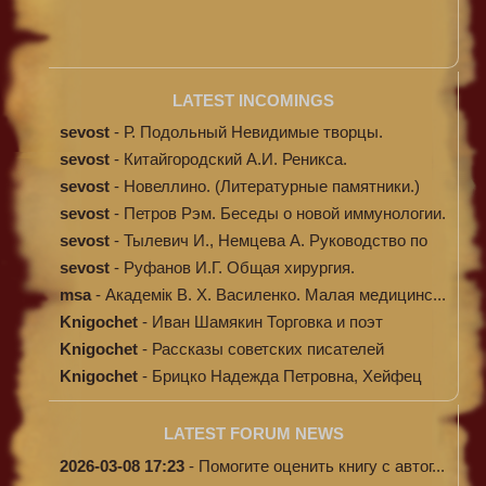
LATEST INCOMINGS
sevost
-
Р. Подольный Невидимые творцы.
sevost
-
Китайгородский А.И. Реникса.
sevost
-
Новеллино. (Литературные памятники.)
sevost
-
Петров Рэм. Беседы о новой иммунологии.
sevost
-
Тылевич И., Немцева А. Руководство по
ме...
sevost
-
Руфанов И.Г. Общая хирургия.
msa
-
Академік В. Х. Василенко. Малая медицинс...
Knigochet
-
Иван Шамякин Торговка и поэт
Knigochet
-
Рассказы советских писателей
Knigochet
-
Брицко Надежда Петровна, Хейфец
Аркадий ...
LATEST FORUM NEWS
2026-03-08 17:23
-
Помогите оценить книгу с автог...