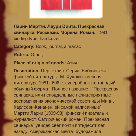
Ларни Мартти. Лаури Виита. Прекрасная
свинарка. Рассказы. Морена. Роман.
1981
binding type: hardcover.
Category:
Book, journal, almanac
Rubric:
Other;
Place of origin of goods:
Азия
Description:
Пер. с фин. Серия: Библиотека
финской литературы. М. Художественная
литература 1981г. 606 с. суперобложка, твердый,
обычный формат. Полное название - `Прекрасная
свинарка, или неподдельные нелицеприятные
воспоминания экономической советницы Минны
Карлссон-Кананен, ей самой написанные`.
Мартти Ларни (1909-93), финский писатель и
журналист. Сатирический роман `Прекрасная
свинарка` увидел свет почти пятьдесят лет
назад. `Американская мечта` будоражила