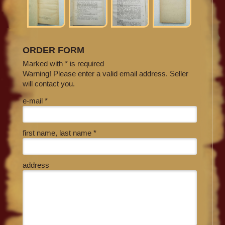
ORDER FORM
Marked with * is required
Warning! Please enter a valid email address. Seller
will contact you.
e-mail *
first name, last name *
address