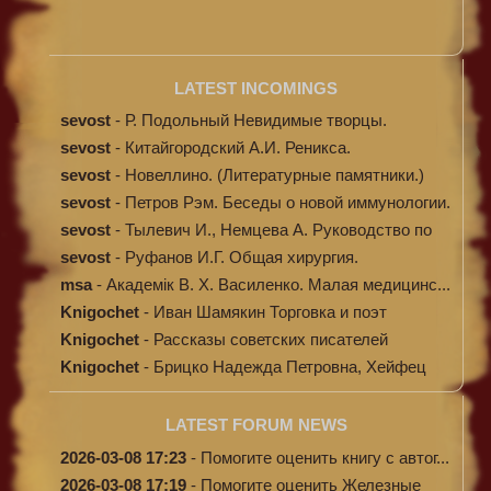
LATEST INCOMINGS
sevost
-
Р. Подольный Невидимые творцы.
sevost
-
Китайгородский А.И. Реникса.
sevost
-
Новеллино. (Литературные памятники.)
sevost
-
Петров Рэм. Беседы о новой иммунологии.
sevost
-
Тылевич И., Немцева А. Руководство по
ме...
sevost
-
Руфанов И.Г. Общая хирургия.
msa
-
Академік В. Х. Василенко. Малая медицинс...
Knigochet
-
Иван Шамякин Торговка и поэт
Knigochet
-
Рассказы советских писателей
Knigochet
-
Брицко Надежда Петровна, Хейфец
Аркадий ...
LATEST FORUM NEWS
2026-03-08 17:23
-
Помогите оценить книгу с автог...
2026-03-08 17:19
-
Помогите оценить Железные