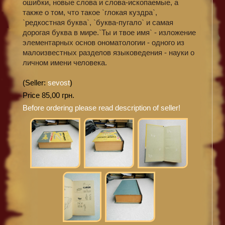
ошибки, новые слова и слова-ископаемые, а
также о том, что такое `глокая куздра`,
`редкостная буква`, `буква-пугало` и самая
дорогая буква в мире.`Ты и твое имя` - изложение
элементарных основ ономатологии - одного из
малоизвестных разделов языковедения - науки о
личном имени человека.
(Seller:
sevost
)
Price 85,00 грн.
Before ordering please read description of seller!