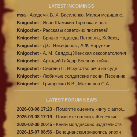
LATEST INCOMINGS
msa
-
Академік В. Х. Василенко. Малая медицинс...
Knigochet
-
Иван Шамякин Торговка и поэт
Knigochet
-
Рассказы советских писателей
Knigochet
-
Брицко Надежда Петровна, Хейфец
Аркадий ...
Knigochet
-
Д.С. Никифоров , А.Ф. Борунков
Дипломати...
Knigochet
-
А. М. Свядощ Женская сексопатология
Knigochet
-
Аркадий Гайдар Военная тайна.
Судьба бар...
Knigochet
-
Сергеич П. Искусство речи на суде
Knigochet
-
Любимые солдатские песни. Песенник
(с н...
Knigochet
-
Григоренко В.В., Макашина С.А.,
Машински...
LATEST FORUM NEWS
2026-03-08 17:23
-
Помогите оценить книгу с автог...
2026-03-08 17:19
-
Помогите оценить Железные
доро...
2026-02-08 20:45
-
Книги молдавских издательств
2026-15-07 08:56
-
Венецианская живопись эпохи