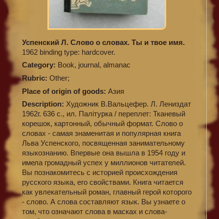
Успенский Л. Слово о словах. Ты и твое имя.
1962 binding type: hardcover.
Category:
Book, journal, almanac
Rubric:
Other;
Place of origin of goods:
Азия
Description:
Художник В.Вальцефер. Л. Лениздат
1962г. 636 с., ил. Палiтурка / переплет: Тканевый
корешок, картонный, обычный формат. Слово о
словах - самая знаменитая и популярная книга
Льва Успенского, посвященная занимательному
языкознанию. Впервые она вышла в 1954 году и
имела громадный успех у миллионов читателей.
Вы познакомитесь с историей происхождения
русского языка, его свойствами. Книга читается
как увлекательный роман, главный герой которого
- слово. А слова составляют язык. Вы узнаете о
том, что означают слова в масках и слова-