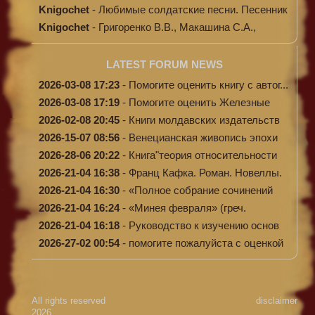
Knigochet
-
Любимые солдатские песни. Песенник
(с н...
Knigochet
-
Григоренко В.В., Макашина С.А.,
Машински...
LATEST FORUM NEWS
2026-03-08 17:23
-
Помогите оценить книгу с автог...
2026-03-08 17:19
-
Помогите оценить Железные
доро...
2026-02-08 20:45
-
Книги молдавских издательств
2026-15-07 08:56
-
Венецианская живопись эпохи
Во...
2026-28-06 20:22
-
Книга"теория относительности
и...
2026-21-04 16:38
-
Франц Кафка. Роман. Новеллы.
П...
2026-21-04 16:30
-
«Полное собрание сочинений
А.Н...
2026-21-04 16:24
-
«Минея февраля» (греч.
Μηναίον...
2026-21-04 16:18
-
Руководство к изучению основ
к...
2026-27-02 00:54
-
помогите пожалуйста с оценкой
...
All rights reserved
disclaimer
2026