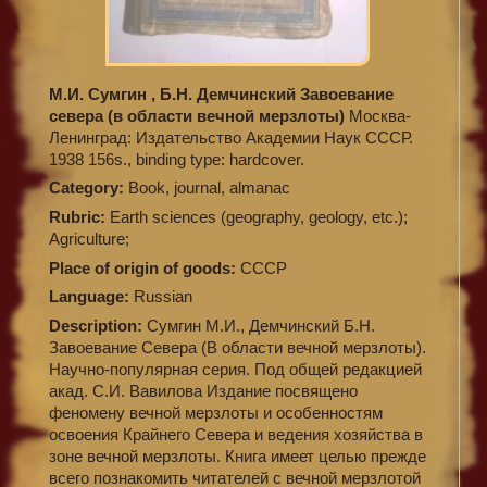
М.И. Сумгин , Б.Н. Демчинский Завоевание
севера (в области вечной мерзлоты)
Москва-
Ленинград: Издательство Академии Наук СССР.
1938 156s., binding type: hardcover.
Category:
Book, journal, almanac
Rubric:
Earth sciences (geography, geology, etc.);
Agriculture;
Place of origin of goods:
СССР
Language:
Russian
Description:
Сумгин М.И., Демчинский Б.Н.
Завоевание Севера (В области вечной мерзлоты).
Научно-популярная серия. Под общей редакцией
акад. С.И. Вавилова Издание посвящено
феномену вечной мерзлоты и особенностям
освоения Крайнего Севера и ведения хозяйства в
зоне вечной мерзлоты. Книга имеет целью прежде
всего познакомить читателей с вечной мерзлотой