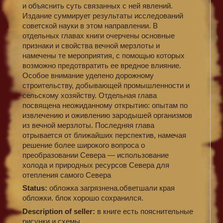
и объяснить суть связанных с ней явлений.
Издание суммирует результаты исследований
советской науки в этом направлении. В
отдельных главах книги очерчены основные
признаки и свойства вечной мерзлоты и
намечены те мероприятия, с помощью которых
возможно предотвратить ее вредное влияние.
Особое внимание уделено дорожному
строительству, добывающей промышленности и
сельскому хозяйству. Отдельная глава
посвящена неожиданному открытию: опытам по
извлечению и оживлению зародышей организмов
из вечной мерзлоты. Последняя глава
отрывается от ближайших перспектив, намечая
решение более широкого вопроса о
преобразовании Севера — использование
холода и природных ресурсов Севера для
отепления самого Севера
Status:
обложка загрязнена.обветшали края
обложки. блок хорошо сохранился.
Description of seller:
в книге есть пояснительные
рисунки и схемы.