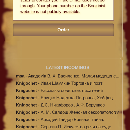
through. Your phone number on the Bookinist
website is not publicly available.
LATEST INCOMINGS
msa
-
Академік В. Х. Василенко. Малая медицинс...
Knigochet
-
Иван Шамякин Торговка и поэт
Knigochet
-
Рассказы советских писателей
Knigochet
-
Брицко Надежда Петровна, Хейфец
Аркадий ...
Knigochet
-
Д.С. Никифоров , А.Ф. Борунков
Дипломати...
Knigochet
-
А. М. Свядощ Женская сексопатология
Knigochet
-
Аркадий Гайдар Военная тайна.
Судьба бар...
Knigochet
-
Сергеич П. Искусство речи на суде