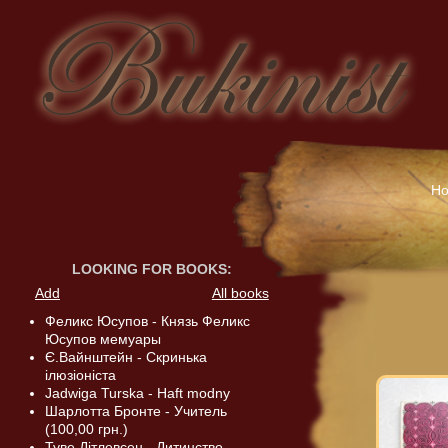
H
LOOKING FOR BOOKS
:
Add
All books
Феликс Юсупов - Князь Феликс
Юсупов мемуары
Є.Вайнштейн - Скринька
ілюзіоніста
Jadwiga Turska - Haft modny
Шарлотта Бронте - Учитель
(100,00 грн.)
Туве Дітлевсен - Дитинство