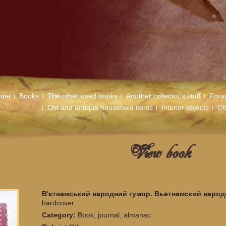
ome
Books
The other used books
Another collector's stuff
For
Old and antique household items
Interior objects
Ot
View book
В'єтнамський народний гумор. Вьетнамский наро
hardcover.
Category:
Book, journal, almanac