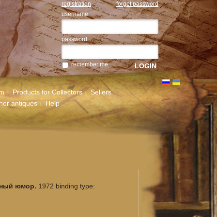
registration
forgot password
username
password
remember me
um
Products for Collectors
Sellers
her antiques
Help
дный юмор.
1972 binding type: