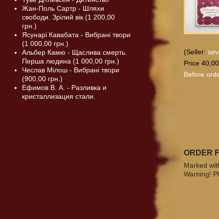
Жан-Поль Сартр - Шляхи
свободи. Зрілий вік (1 200,00
грн.)
Ясунарі Кавабата - Вибрані твори
(1 000,00 грн.)
(Seller:
sev
Альбер Камю - Щаслива смерть.
Перша людина (1 000,00 грн.)
Price 40,00
Чеслав Мілош - Вибрані твори
Before orde
(900,00 грн.)
Ефимов В. А. - Разливка и
кристаллизация стали.
ORDER 
Marked with
Warning! Pl