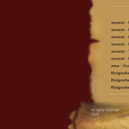
sevost
-
sevost
-
sevost
-
sevost
-
sevost
-
sevost
-
msa
-
Ак
Knigoch
Knigoch
Knigoch
...
All rights reserved
2026