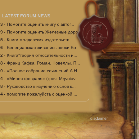
LATEST FORUM NEWS
23
-
Помогите оценить книгу с автог...
19
-
Помогите оценить Железные доро...
45
-
Книги молдавских издательств
56
-
Венецианская живопись эпохи Во...
22
-
Книга"теория относительности и...
38
-
Франц Кафка. Роман. Новеллы. П...
30
-
«Полное собрание сочинений А.Н...
24
-
«Минея февраля» (греч. Μηναίον...
18
-
Руководство к изучению основ к...
54
-
помогите пожалуйста с оценкой ...
disclaimer