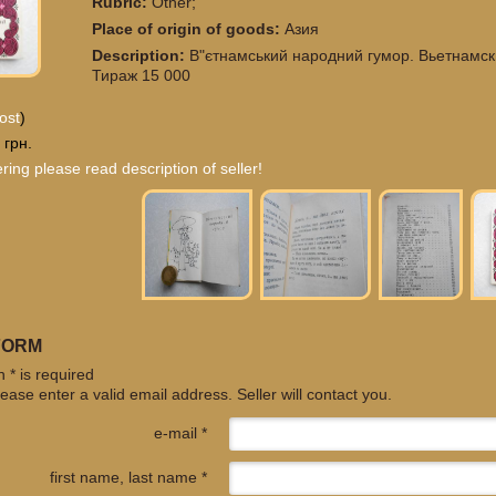
Rubric:
Other;
Place of origin of goods:
Азия
Description:
В"єтнамський народний гумор. Вьетнамск
Тираж 15 000
ost
)
 грн.
ring please read description of seller!
FORM
 * is required
ease enter a valid email address. Seller will contact you.
e-mail *
first name, last name *