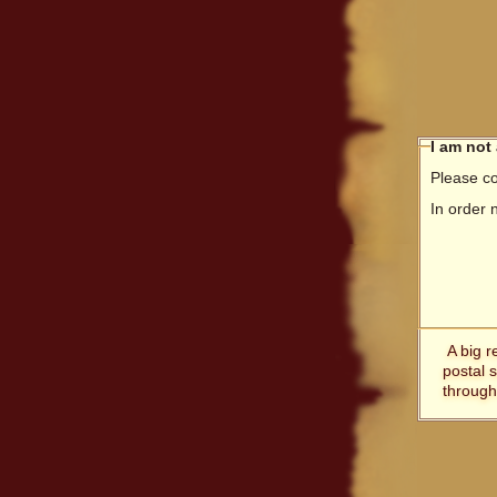
I am not
Please co
In order 
A big r
postal 
through