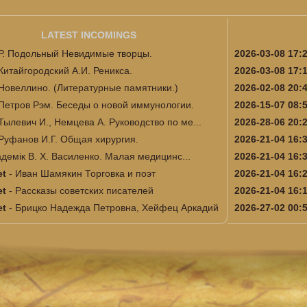
LATEST INCOMINGS
Р. Подольный Невидимые творцы.
2026-03-08 17:
Китайгородский А.И. Реникса.
2026-03-08 17:
Новеллино. (Литературные памятники.)
2026-02-08 20:
Петров Рэм. Беседы о новой иммунологии.
2026-15-07 08:
Тылевич И., Немцева А. Руководство по ме...
2026-28-06 20:
Руфанов И.Г. Общая хирургия.
2026-21-04 16:
адемік В. Х. Василенко. Малая медицинс...
2026-21-04 16:
et
-
Иван Шамякин Торговка и поэт
2026-21-04 16:
et
-
Рассказы советских писателей
2026-21-04 16:
et
-
Брицко Надежда Петровна, Хейфец Аркадий
2026-27-02 00: