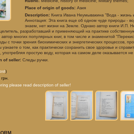
Rubric:
Medicine, history of medicine; Military themes;
Place of origin of goods:
Азия
Description:
Книга Ивана Неумывакина "Вода - жизнь 
Аннотация: Эта книга еще об одном чуде природы - во
знаем, нет жизни на Земле. Однако автор книги И.П. 
целитель, разработавший и применяющий на практике собственну
 автор многих популярных книг, в том числе и знаменитой "Переки
оды с точки зрения биохимических и энергетических процессов, пр
ы узнаете о том, как практически сохранить свое здоровье и справ
 употребляя простую воду, которая на самом деле оказывается не т
n of seller:
Следы ручки.
ost
)
 грн.
ring please read description of seller!
FORM