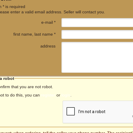
 * is required
ease enter a valid email address. Seller will contact you.
e-mail *
first name, last name *
address
 a robot
nfirm that you are not robot.
not to do this, you can
register
or
login
.