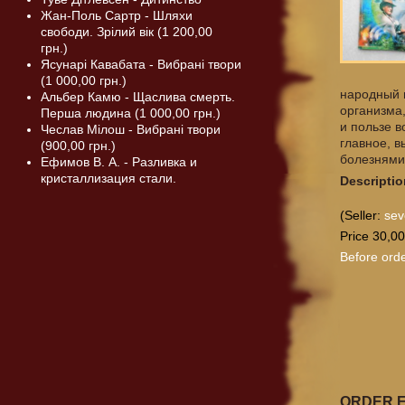
Жан-Поль Сартр - Шляхи
свободи. Зрілий вік (1 200,00
грн.)
Ясунарі Кавабата - Вибрані твори
(1 000,00 грн.)
народный 
Альбер Камю - Щаслива смерть.
организма,
Перша людина (1 000,00 грн.)
и пользе в
Чеслав Мілош - Вибрані твори
главное, в
(900,00 грн.)
болезнями,
Ефимов В. А. - Разливка и
кристаллизация стали.
Descriptio
(Seller:
sev
Price 30,00
Before orde
ORDER 