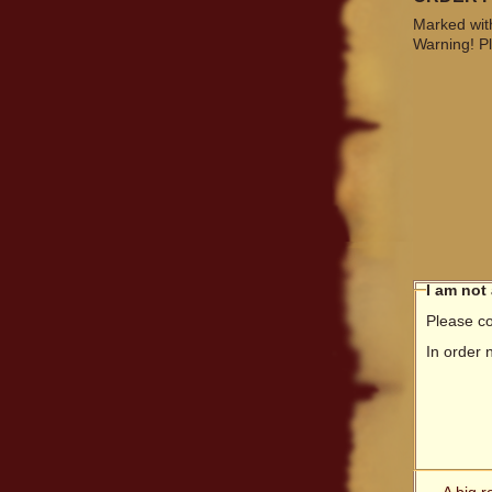
Marked with
Warning! Pl
I am not
Please co
In order 