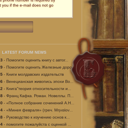
t's phone number is required by
t you if the e-mail does not go
LATEST FORUM NEWS
23
-
Помогите оценить книгу с автог...
19
-
Помогите оценить Железные доро...
45
-
Книги молдавских издательств
56
-
Венецианская живопись эпохи Во...
22
-
Книга"теория относительности и...
38
-
Франц Кафка. Роман. Новеллы. П...
30
-
«Полное собрание сочинений А.Н...
24
-
«Минея февраля» (греч. Μηναίον...
18
-
Руководство к изучению основ к...
54
-
помогите пожалуйста с оценкой ...