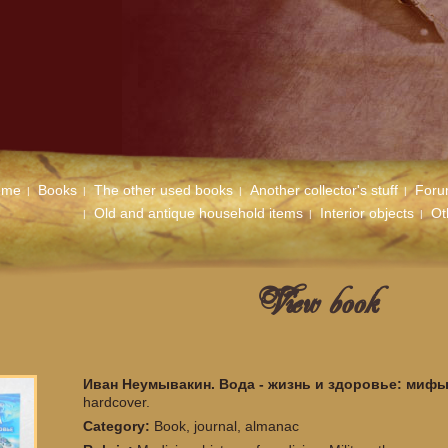
ome
Books
The other used books
Another collector's stuff
For
Old and antique household items
Interior objects
Ot
View book
Иван Неумывакин. Вода - жизнь и здоровье: миф
hardcover.
Category:
Book, journal, almanac