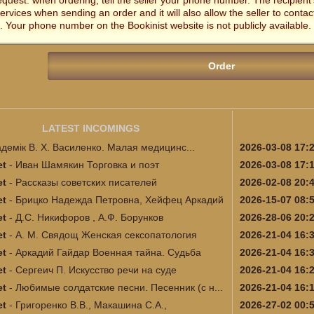
equest: when ordering, tell the seller your phone number. The recipien
services when sending an order and it will also allow the seller to contac
. Your phone number on the Bookinist website is not publicly available.
LATEST INCOMINGS
адемік В. Х. Василенко. Малая медицинс...
2026-03-08 17:
et
-
Иван Шамякин Торговка и поэт
2026-03-08 17:
et
-
Рассказы советских писателей
2026-02-08 20:
et
-
Брицко Надежда Петровна, Хейфец Аркадий
2026-15-07 08:
et
-
Д.С. Никифоров , А.Ф. Борунков
2026-28-06 20:
и...
et
-
А. М. Свядощ Женская сексопатология
2026-21-04 16:
et
-
Аркадий Гайдар Военная тайна. Судьба
2026-21-04 16:
et
-
Сергеич П. Искусство речи на суде
2026-21-04 16:
et
-
Любимые солдатские песни. Песенник (с н...
2026-21-04 16:
et
-
Григоренко В.В., Макашина С.А.,
2026-27-02 00: