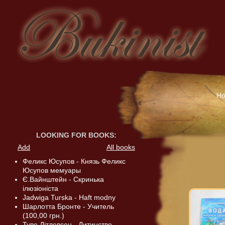
H
LOOKING FOR BOOKS
:
Add
All books
Феликс Юсупов - Князь Феликс
Юсупов мемуары
Є.Вайнштейн - Скринька
ілюзіоніста
Jadwiga Turska - Haft modny
Шарлотта Бронте - Учитель
(100,00 грн.)
Туве Дітлевсен - Дитинство