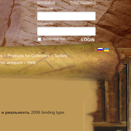
registration
forgot password
username
password
remember me
um
Products for Collectors
Sellers
her antiques
Help
ы и реальность
2006 binding type: