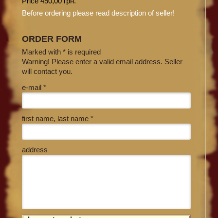
Price 450,00 грн.
Before ordering please read description of seller!
ORDER FORM
Marked with * is required
Warning! Please enter a valid email address. Seller
will contact you.
e-mail *
first name, last name *
address