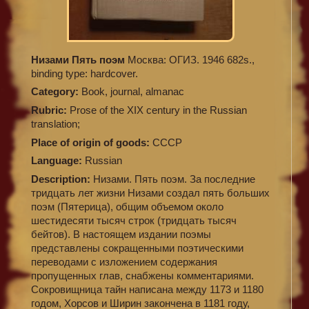
Низами Пять поэм
Москва: ОГИЗ. 1946 682s.,
binding type: hardcover.
Category:
Book, journal, almanac
Rubric:
Prose of the XIX century in the Russian
translation;
Place of origin of goods:
СССР
Language:
Russian
Description:
Низами. Пять поэм. За последние
тридцать лет жизни Низами создал пять больших
поэм (Пятерица), общим объемом около
шестидесяти тысяч строк (тридцать тысяч
бейтов). В настоящем издании поэмы
представлены сокращенными поэтическими
переводами с изложением содержания
пропущенных глав, снабжены комментариями.
Сокровищница тайн написана между 1173 и 1180
годом, Хорсов и Ширин закончена в 1181 году,