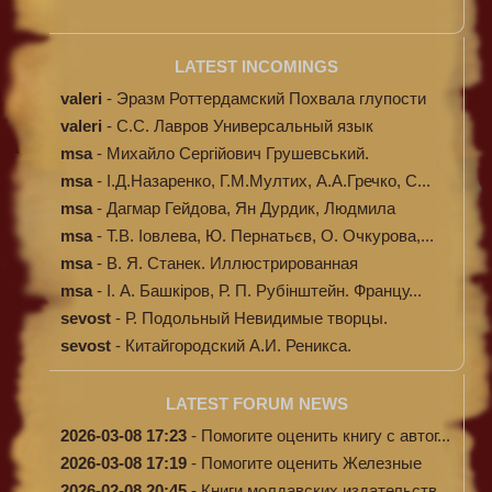
LATEST INCOMINGS
valeri
-
Эразм Роттердамский Похвала глупости
valeri
-
C.С. Лавров Универсальный язык
программи...
msa
-
Михайло Сергійович Грушевський.
Ілюстров...
msa
-
І.Д.Назаренко, Г.М.Мултих, А.А.Гречко, С...
msa
-
Дагмар Гейдова, Ян Дурдик, Людмила
Кибал...
msa
-
Т.В. Іовлева, Ю. Пернатьєв, О. Очкурова,...
msa
-
В. Я. Станек. Иллюстрированная
энциклопе...
msa
-
І. А. Башкіров, Р. П. Рубінштейн. Францу...
sevost
-
Р. Подольный Невидимые творцы.
sevost
-
Китайгородский А.И. Реникса.
LATEST FORUM NEWS
2026-03-08 17:23
-
Помогите оценить книгу с автог...
2026-03-08 17:19
-
Помогите оценить Железные
доро...
2026-02-08 20:45
-
Книги молдавских издательств