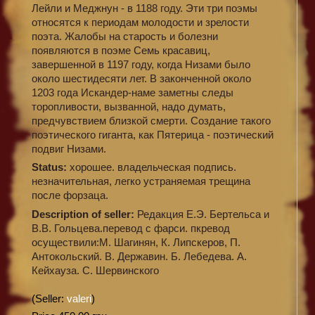
Лейли и Меджнун - в 1188 году. Эти три поэмы
относятся к периодам молодости и зрелости
поэта. Жалобы на старость и болезни
появляются в поэме Семь красавиц,
завершенной в 1197 году, когда Низами было
около шестидесяти лет. В законченной около
1203 года Искандер-наме заметны следы
торопливости, вызванной, надо думать,
предчувствием близкой смерти. Создание такого
поэтического гиганта, как Пятерица - поэтический
подвиг Низами.
Status:
хорошее. владельческая подпись.
незначительная, легко устраняемая трещина
после форзаца.
Description of seller:
Редакция Е.Э. Бертельса и
В.В. Гольцева.перевод с фарси. пкревод
осуществили:М. Шагинян, К. Липскеров, П.
Антокольский. В. Державин. Б. Лебедева. А.
Кейхауза. С. Шервинского
(Seller:
valeri
)