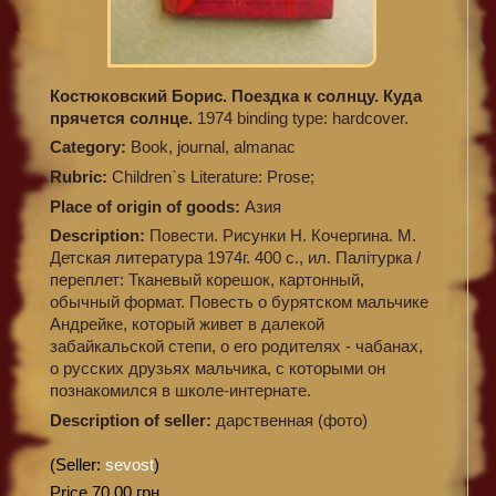
Костюковский Борис. Поездка к солнцу. Куда
прячется солнце.
1974 binding type: hardcover.
Category:
Book, journal, almanac
Rubric:
Children`s Literature: Prose;
Place of origin of goods:
Азия
Description:
Повести. Рисунки Н. Кочергина. М.
Детская литература 1974г. 400 с., ил. Палiтурка /
переплет: Тканевый корешок, картонный,
обычный формат. Повесть о бурятском мальчике
Андрейке, который живет в далекой
забайкальской степи, о его родителях - чабанах,
о русских друзьях мальчика, с которыми он
познакомился в школе-интернате.
Description of seller:
дарственная (фото)
(Seller:
sevost
)
Price 70,00 грн.