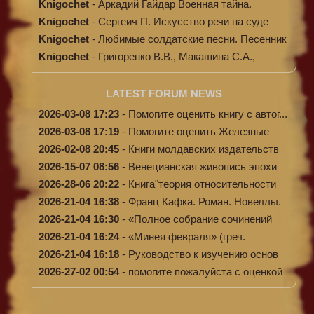
Knigochet
-
Аркадий Гайдар Военная тайна.
Судьба бар...
Knigochet
-
Сергеич П. Искусство речи на суде
Knigochet
-
Любимые солдатские песни. Песенник
(с н...
Knigochet
-
Григоренко В.В., Макашина С.А.,
Машински...
LATEST FORUM NEWS
2026-03-08 17:23
-
Помогите оценить книгу с автог...
2026-03-08 17:19
-
Помогите оценить Железные
доро...
2026-02-08 20:45
-
Книги молдавских издательств
2026-15-07 08:56
-
Венецианская живопись эпохи
Во...
2026-28-06 20:22
-
Книга"теория относительности
и...
2026-21-04 16:38
-
Франц Кафка. Роман. Новеллы.
П...
2026-21-04 16:30
-
«Полное собрание сочинений
А.Н...
2026-21-04 16:24
-
«Минея февраля» (греч.
Μηναίον...
2026-21-04 16:18
-
Руководство к изучению основ
к...
2026-27-02 00:54
-
помогите пожалуйста с оценкой
...