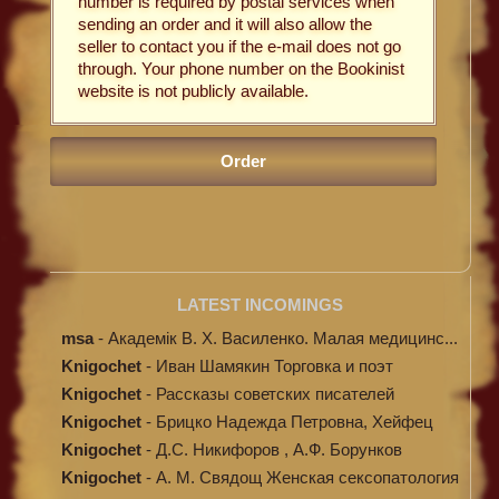
number is required by postal services when
sending an order and it will also allow the
seller to contact you if the e-mail does not go
through. Your phone number on the Bookinist
website is not publicly available.
LATEST INCOMINGS
msa
-
Академік В. Х. Василенко. Малая медицинс...
Knigochet
-
Иван Шамякин Торговка и поэт
Knigochet
-
Рассказы советских писателей
Knigochet
-
Брицко Надежда Петровна, Хейфец
Аркадий ...
Knigochet
-
Д.С. Никифоров , А.Ф. Борунков
Дипломати...
Knigochet
-
А. М. Свядощ Женская сексопатология