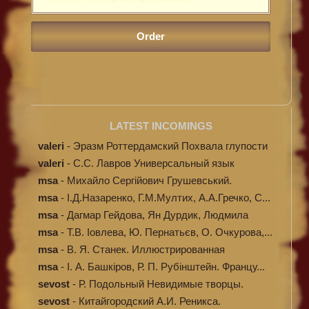
LATEST INCOMINGS
valeri
-
Эразм Роттердамский Похвала глупости
valeri
-
C.С. Лавров Универсальный язык
программи...
msa
-
Михайло Сергійович Грушевський.
Ілюстров...
msa
-
І.Д.Назаренко, Г.М.Мултих, А.А.Гречко, С...
msa
-
Дагмар Гейдова, Ян Дурдик, Людмила
Кибал...
msa
-
Т.В. Іовлева, Ю. Пернатьєв, О. Очкурова,...
msa
-
В. Я. Станек. Иллюстрированная
энциклопе...
msa
-
І. А. Башкіров, Р. П. Рубінштейн. Францу...
sevost
-
Р. Подольный Невидимые творцы.
sevost
-
Китайгородский А.И. Реникса.