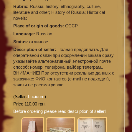
Rubric:
Russia: history, ethnography, culture,
literature and other; History of Russia; Historical
novels;
Place of origin of goods:
СССР
Language:
Russian
Status:
отличное
Description of seller:
Полная предоплата. Для
оперативной связи при оформлении заказа сразу
указывайте альтернативный электронной почте
способ: номер, телефона, вайбер,телеграм..
ВНИМАНИЕ! При отсутствии реальных данных о
заказчике: ФИО,контактов (e-mail не подходит),
заявки не рассматриваю
(Seller:
Lucidum
)
Price 110,00 грн.
Before ordering please read description of seller!