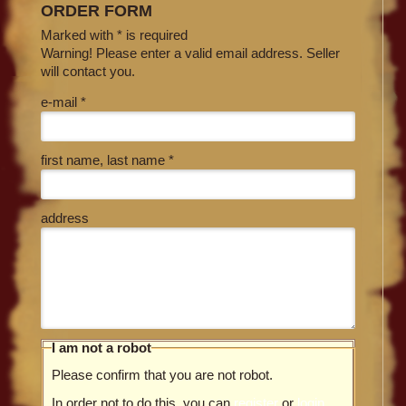
ORDER FORM
Marked with * is required
Warning! Please enter a valid email address. Seller
will contact you.
e-mail *
first name, last name *
address
I am not a robot
Please confirm that you are not robot.
In order not to do this, you can
register
or
login
.