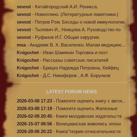
sevost
-
Китайгородский А.И. Реникса.
sevost
-
Новеллино. (Литературные памятники.)
sevost
-
Петров Рэм. Беседы о новой иммунологии.
sevost
-
Тылевич И., Немцева А. Руководство по
ме...
sevost
-
Руфанов И.Г. Общая хирургия.
msa
-
Академік В. Х. Василенко. Малая медицинс...
Knigochet
-
Иван Шамякин Торговка и поэт
Knigochet
-
Рассказы советских писателей
Knigochet
-
Брицко Надежда Петровна, Хейфец
Аркадий ...
Knigochet
-
Д.С. Никифоров , А.Ф. Борунков
Дипломати...
LATEST FORUM NEWS
2026-03-08 17:23
-
Помогите оценить книгу с автог...
2026-03-08 17:19
-
Помогите оценить Железные
доро...
2026-02-08 20:45
-
Книги молдавских издательств
2026-15-07 08:56
-
Венецианская живопись эпохи
Во...
2026-28-06 20:22
-
Книга"теория относительности