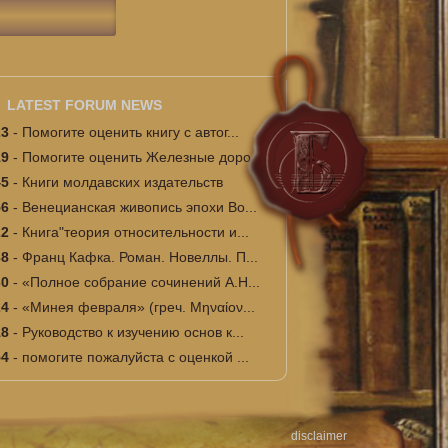
LATEST FORUM NEWS
23
-
Помогите оценить книгу с автог...
19
-
Помогите оценить Железные доро...
45
-
Книги молдавских издательств
56
-
Венецианская живопись эпохи Во...
22
-
Книга"теория относительности и...
38
-
Франц Кафка. Роман. Новеллы. П...
30
-
«Полное собрание сочинений А.Н...
24
-
«Минея февраля» (греч. Μηναίον...
18
-
Руководство к изучению основ к...
54
-
помогите пожалуйста с оценкой ...
disclaimer