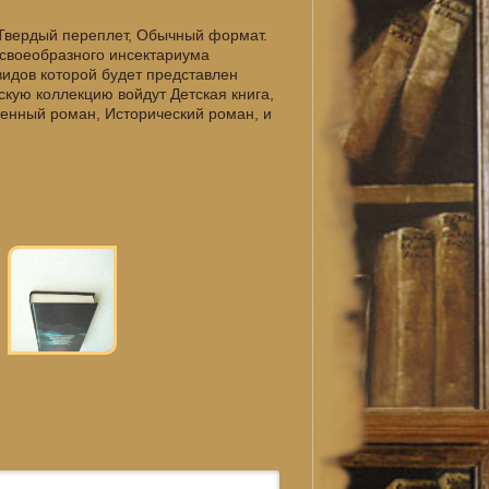
. Твердый переплет, Обычный формат.
 своеобразного инсектариума
видов которой будет представлен
скую коллекцию войдут Детская книга,
венный роман, Исторический роман, и