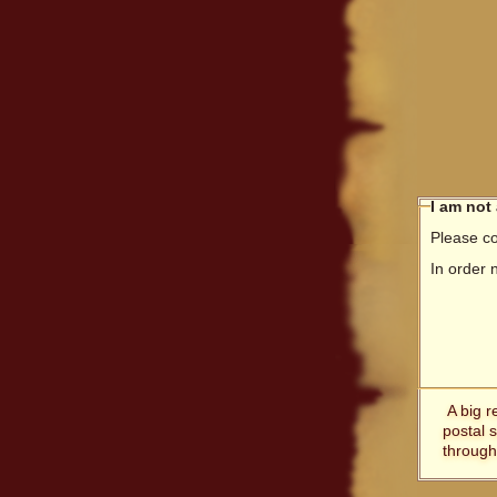
I am not
Please co
In order 
A big r
postal 
through