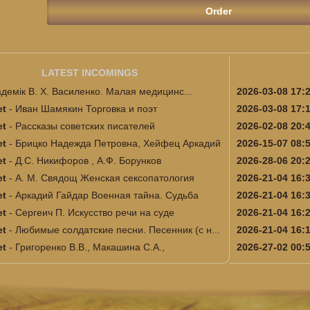
LATEST INCOMINGS
адемік В. Х. Василенко. Малая медицинс...
2026-03-08 17:
et
-
Иван Шамякин Торговка и поэт
2026-03-08 17:
et
-
Рассказы советских писателей
2026-02-08 20:
et
-
Брицко Надежда Петровна, Хейфец Аркадий
2026-15-07 08:
et
-
Д.С. Никифоров , А.Ф. Борунков
2026-28-06 20:
и...
et
-
А. М. Свядощ Женская сексопатология
2026-21-04 16:
et
-
Аркадий Гайдар Военная тайна. Судьба
2026-21-04 16:
et
-
Сергеич П. Искусство речи на суде
2026-21-04 16:
et
-
Любимые солдатские песни. Песенник (с н...
2026-21-04 16:
et
-
Григоренко В.В., Макашина С.А.,
2026-27-02 00:
...