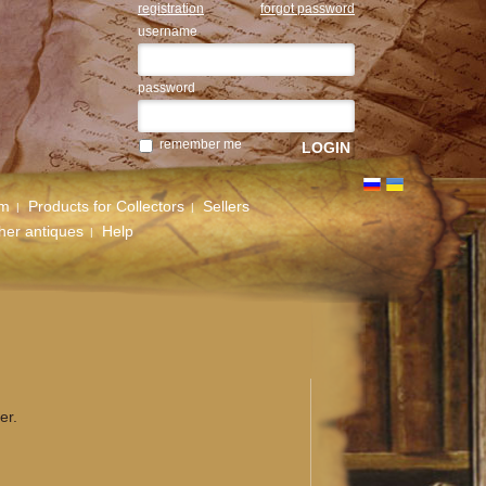
registration
forgot password
username
password
remember me
um
Products for Collectors
Sellers
her antiques
Help
er.