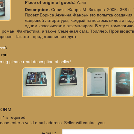
Place of origin of goods:
Азия
Description:
Серия : Жанры М. Захаров. 2005г. 368 с
Проект Бориса Акунина Жанры- это попытка создания
жанровой литературы, каждый из пестрых видов и под
одним классическим экземпляром. В эту энтомологиче
 роман, Фантастика, а также Семейная сага, Триллер, Производст
прочее. Так что - продолжение следует..
ost
)
 грн.
ring please read description of seller!
FORM
 * is required
ease enter a valid email address. Seller will contact you.
e-mail *