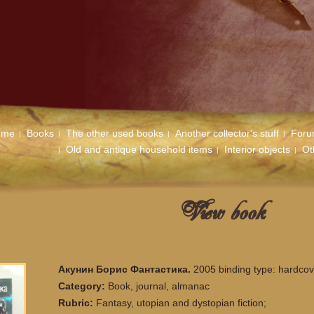
ome
Books
The other used books
Another collector's stuff
For
Old and antique household items
Interior objects
Ot
View book
Акунин Борис Фантастика.
2005 binding type: hardcov
Category:
Book, journal, almanac
Rubric:
Fantasy, utopian and dystopian fiction;