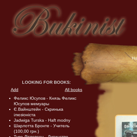
H
LOOKING FOR BOOKS
:
Add
All books
Феликс Юсупов - Князь Феликс
Юсупов мемуары
Є.Вайнштейн - Скринька
ілюзіоніста
Jadwiga Turska - Haft modny
Шарлотта Бронте - Учитель
(100,00 грн.)
Туве Дітлевсен - Дитинство