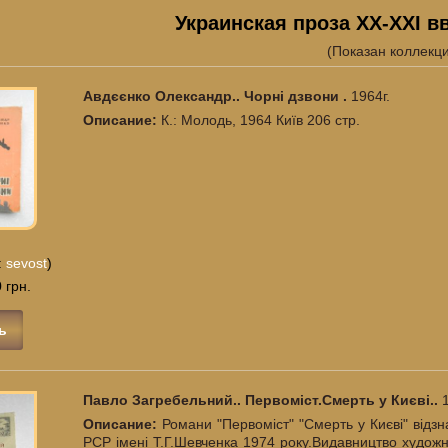
Украинская проза XX-XXI вв
(Показан коллекц
Авдєєнко Олександр.. Чорні дзвони .
1964г.
Описание:
К.: Молодь, 1964 Київ 206 стр.
:
sevost
)
 грн.
ь
Павло Загребельний.. Первоміст.Смерть у Києві..
Описание:
Романи "Первоміст" "Смерть у Києві" відз
РСР імені Т.Г.Шевченка 1974 року.Видавництво художнь