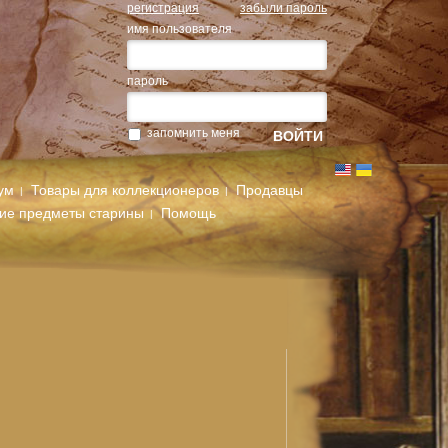
регистрация
забыли пароль
имя пользователя
пароль
запомнить меня
ум
Товары для коллекционеров
Продавцы
гие предметы старины
Помощь