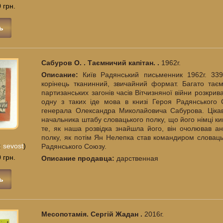
 грн.
ь
Сабуров О. . Таємничий капітан. .
1962г.
Описание:
Київ Радянський письменник 1962г. 339
корінець тканинний, звичайний формат. Багато таєм
партизанських загонів часів Вітчизняної війни розкри
одну з таких іде мова в книзі Героя Радянського 
генерала Олександра Миколайовича Сабурова. Цікава
начальника штабу словацького полку, що його німці к
те, як наша розвідка знайшла його, він очолював ант
полку, як потім Ян Нелепка став командиром словаць
:
sevost
)
Радянського Союзу.
 грн.
Описание продавца:
дарственная
ь
Месопотамія. Сергій Жадан .
2016г.