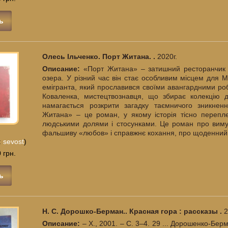
ь
Олесь Ільченко. Порт Житана. .
2020г.
Описание:
«Порт Житана» – затишний ресторанчик 
озера. У різний час він стає особливим місцем для М
емігранта, який прославився своїми авангардними роб
Коваленка, мистецтвознавця, що збирає колекцію д
намагається розкрити загадку таємничого зникнен
Житана» – це роман, у якому історія тісно перепле
людськими долями і стосунками. Це роман про виму
фальшиву «любов» і справжнє кохання, про щоденний в
:
sevost
)
 грн.
ь
Н. С. Дорошко-Берман.. Красная гора : рассказы .
2
Описание:
– Х., 2001. – С. 3–4. 29 ... Дорошенко-Берм