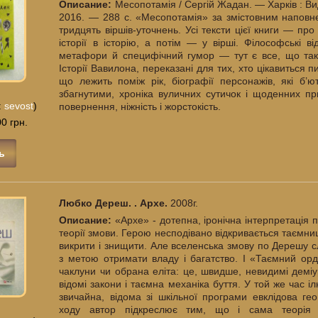
Описание:
Месопотамія / Сергій Жадан. — Харків : В
2016. — 288 с. «Месопотамія» за змістовним наповне
тридцять віршів-уточнень. Усі тексти цієї книги — пр
історії в історію, а потім — у вірші. Філософські в
метафори й специфічний гумор — тут є все, що так
Історії Вавилона, переказані для тих, хто цікавиться п
що лежить поміж рік, біографії персонажів, які б’
збагнутими, хроніка вуличних сутичок і щоденних при
:
sevost
)
повернення, ніжність і жорстокість.
0 грн.
ь
Любко Дереш. . Архе.
2008г.
Описание:
«Архе» - дотепна, іронічна інтерпретація 
теорії змови. Герою несподівано відкривається таємни
викрити і знищити. Але вселенська змову по Дерешу
з метою отримати владу і багатство. І «Таємний орд
чаклуни чи обрана еліта: це, швидше, невидимі деміург
відомі закони і таємна механіка буття. У той же час іл
звичайна, відома зі шкільної програми евклідова гео
ходу автор підкреслює тим, що і сама теорія 