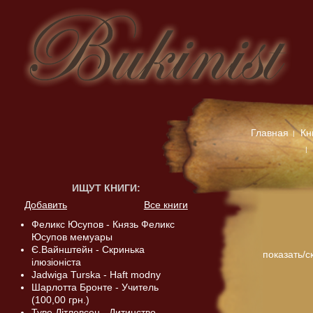
Главная
Кн
ИЩУТ КНИГИ
:
Добавить
Все книги
Феликс Юсупов - Князь Феликс
Юсупов мемуары
Є.Вайнштейн - Скринька
показать/с
ілюзіоніста
Jadwiga Turska - Haft modny
Шарлотта Бронте - Учитель
(100,00 грн.)
Туве Дітлевсен - Дитинство