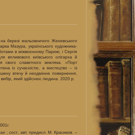
на березі мальовничого Женевського
арка Мазура, українського художника-
отами в міжвоєнному Парижі, і Сергія
ля впливового київського олігарха й
ня свого славетного земляка. «Порт
тена із сучасністю, а мистецтво – із
шену втечу й неодмінне повернення,
ибір, який здійснює людина. 2020 р.
001г.
ан ; сост., авт. предисл. М. Красиков. –