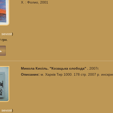
Х. : Фолио, 2001
:
sevost
)
 грн.
ь
Микола Кисіль. "Козацька слобода" .
2007г.
Описание:
м. Харків Тир 1000. 178 стр. 2007 р. инскри
:
sevost
)