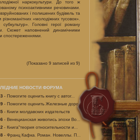
лодіжної наркокультури. До того ж
рмованому психоактивними речовинами.
івзруйнованих і полишених будівель та
 різноманітних «молодіжних тусовок».
 субкультур». Головні герої роману
ом. Сюжет наповнений динамічними
ми спостереженнями.
(Показано 9 записей из 9)
ЛЕДНИЕ НОВОСТИ ФОРУМА
23
-
Помогите оценить книгу с автог...
19
-
Помогите оценить Железные доро...
45
-
Книги молдавских издательств
56
-
Венецианская живопись эпохи Во...
22
-
Книга"теория относительности и...
38
-
Франц Кафка. Роман. Новеллы. П...