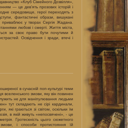
идавництво «Клуб Сімейного Дозвілля»,
нням — це дев’ять прозових історій і
о одне середовище, герої переходять з
ідступи, фантастичні образи, вишукані
 приваблює у творах Сергія Жадана.
итаннями любові і смерті. Життя міста,
ються за своє право бути почутими й
страстей. Освідчення і зради, втечі і
поширеної в сучасній поп-культурі теми
ця вселенського змови, яку він повинен
 служить не для маніпулювання людьми
ен» тут складають не сірі кардинали,
и, які граються зі світом, оскільки їм
юзія, в якій живуть «непосвячені», - це
метрія. Гротескність цього сюжетного
змови, і способи протистояння їй