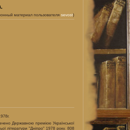
.
ионный материал пользователя
sevost
)
1978г.
начено Державною премією Української
ої літератури "Дніпро" 1978 року. 808