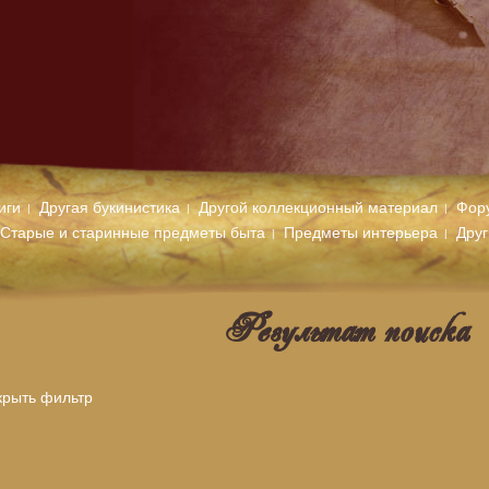
иги
Другая букинистика
Другой коллекционный материал
Фор
Старые и старинные предметы быта
Предметы интерьера
Дру
Результат поиска
крыть фильтр