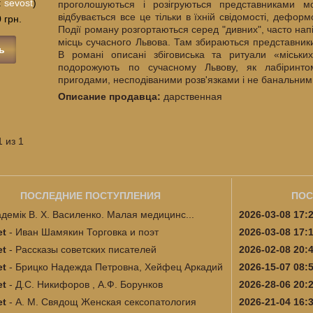
:
sevost
)
проголошуються і розігруються представниками мо
відбувається все це тільки в їхній свідомості, дефо
 грн.
Події роману розгортаються серед "дивних", часто нап
місць сучасного Львова. Там збираються представники
ь
В романі описані збіговиська та ритуали «міських
подорожують по сучасному Львову, як лабіринт
пригодами, несподіваними розв'язками і не банальни
Описание продавца:
дарственная
 из 1
ПОСЛЕДНИЕ ПОСТУПЛЕНИЯ
ПОС
адемік В. Х. Василенко. Малая медицинс...
2026-03-08 17:
et
-
Иван Шамякин Торговка и поэт
2026-03-08 17:
et
-
Рассказы советских писателей
2026-02-08 20:
et
-
Брицко Надежда Петровна, Хейфец Аркадий
2026-15-07 08:
et
-
Д.С. Никифоров , А.Ф. Борунков
2026-28-06 20:
и...
et
-
А. М. Свядощ Женская сексопатология
2026-21-04 16: