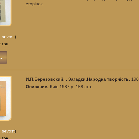
сторінок.
:
sevost
)
 грн.
ь
И.П.Березовский. . Загадки.Народна творчість.
198
Описание:
Київ 1987 р. 158 стр.
:
sevost
)
 грн.