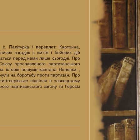
 с. Палiтурка / переплет: Картонна,
ничих загадок з життя і бойових дій
вається перед нами лише сьогодні. Про
Союзу прославленого партизанського
 історія пошуків капітана Нелепки ,
инули на боротьбу проти партизан. Про
игітлерівське підпілля в словацькому
кого партизанського загону та Героєм