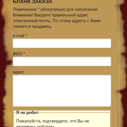
БЛАНК ЗАКАЗА
Помеченное * обязательно для заполнения
Внимание! Вводите правильный адрес
электронной почты. По этому адресу с Вами
свяжется продавец.
e-mail *
ФИО *
адрес
Я не робот
Пожалуйста, подтвердите, что Вы не
являетесь роботом.