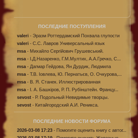
ПОСЛЕДНИЕ ПОСТУПЛЕНИЯ
valeri
-
Эразм Роттердамский Похвала глупости
valeri
-
C.С. Лавров Универсальный язык
программи...
msa
-
Михайло Сергійович Грушевський.
Ілюстров...
msa
-
І.Д.Назаренко, Г.М.Мултих, А.А.Гречко, С...
msa
-
Дагмар Гейдова, Ян Дурдик, Людмила
Кибал...
msa
-
Т.В. Іовлева, Ю. Пернатьєв, О. Очкурова,...
msa
-
В. Я. Станек. Иллюстрированная
энциклопе...
msa
-
І. А. Башкіров, Р. П. Рубінштейн. Францу...
sevost
-
Р. Подольный Невидимые творцы.
sevost
-
Китайгородский А.И. Реникса.
ПОСЛЕДНИЕ НОВОСТИ ФОРУМА
2026-03-08 17:23
-
Помогите оценить книгу с автог...
2026-03-08 17:19
-
Помогите оценить Железные