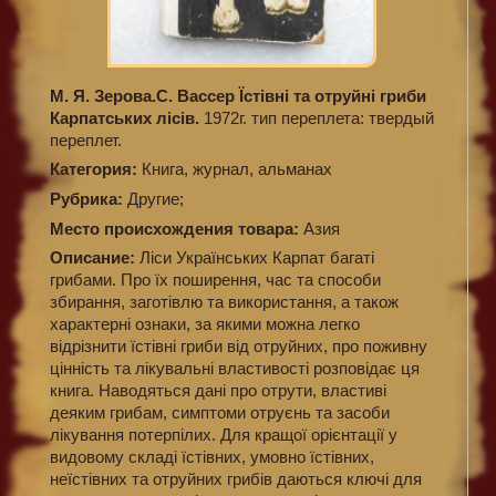
М. Я. Зерова.С. Вассер Їстівні та отруйні гриби
Карпатських лісів.
1972г. тип переплета: твердый
переплет.
Категория:
Книга, журнал, альманах
Рубрика:
Другие;
Место происхождения товара:
Азия
Описание:
Ліси Українських Карпат багаті
грибами. Про їх поширення, час та способи
збирання, заготівлю та використання, а також
характерні ознаки, за якими можна легко
відрізнити їстівні гриби від отруйних, про поживну
цінність та лікувальні властивості розповідає ця
книга. Наводяться дані про отрути, властиві
деяким грибам, симптоми отруєнь та засоби
лікування потерпілих. Для кращої орієнтації у
видовому складі їстівних, умовно їстівних,
неїстівних та отруйних грибів даються ключі для