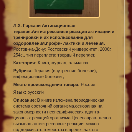
Л.Х. Гаркави Активационная
терапия.Антистрессовые реакции активации и
тренировки и их использование для
оздоровления,профи- лактики и лечения.
Ростов-на-Дону: Ростовский университет.. 2006г.
254с., тип переплета: твердый переплет.
Категория:
Книга, журнал, альманах
Рубрика:
Терапия (внутренние болезни),
инфекционные болезни ;
Место происхождения товара:
Россия
Язык:
русский
Описание:
В книге изложена периодическая
система состояний организма,основаная на
закономерности неспецифических адапта-
ционных реакций организма.Целенаправ- ленно
вызывая антистрессовые реакции, можно
поддерживать гомеостаз в преде- лах его