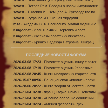
sevost
-
Петров Рэм. Беседы о новой иммунологии.
sevost
-
Тылевич И., Немцева А. Руководство по
ме...
sevost
-
Руфанов И.Г. Общая хирургия.
msa
-
Академік В. Х. Василенко. Малая медицинс...
Knigochet
-
Иван Шамякин Торговка и поэт
Knigochet
-
Рассказы советских писателей
Knigochet
-
Брицко Надежда Петровна, Хейфец
Аркадий ...
ПОСЛЕДНИЕ НОВОСТИ ФОРУМА
2026-03-08 17:23
-
Помогите оценить книгу с автог...
2026-03-08 17:19
-
Помогите оценить Железные
доро...
2026-02-08 20:45
-
Книги молдавских издательств
2026-15-07 08:56
-
Венецианская живопись эпохи
Во...
2026-28-06 20:22
-
Книга"теория относительности
и...
2026-21-04 16:38
-
Франц Кафка. Роман. Новеллы.
П...
2026-21-04 16:30
-
«Полное собрание сочинений
А.Н...
2026-21-04 16:24
-
«Минея февраля» (греч.