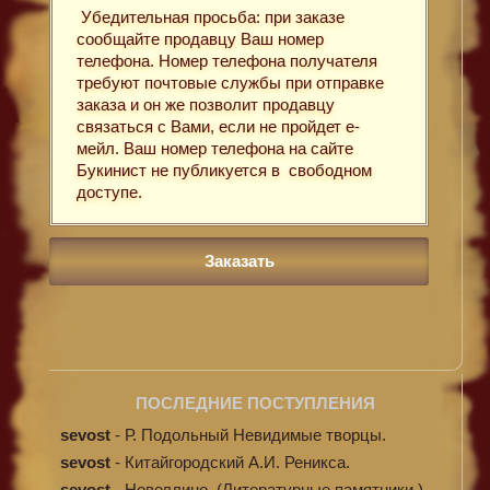
Убедительная просьба: при заказе
сообщайте продавцу Ваш номер
телефона. Номер телефона получателя
требуют почтовые службы при отправке
заказа и он же позволит продавцу
связаться с Вами, если не пройдет е-
мейл. Ваш номер телефона на сайте
Букинист не публикуется в свободном
доступе.
ПОСЛЕДНИЕ ПОСТУПЛЕНИЯ
sevost
-
Р. Подольный Невидимые творцы.
sevost
-
Китайгородский А.И. Реникса.
sevost
-
Новеллино. (Литературные памятники.)