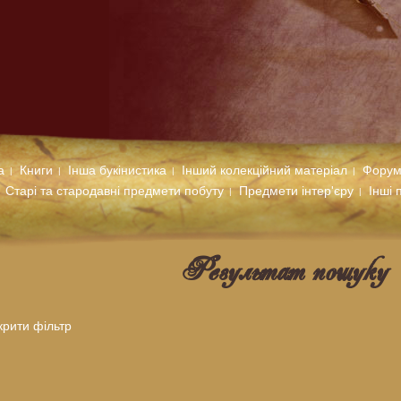
а
Книги
Інша букінистика
Інший колекційний матеріал
Фору
Старі та стародавні предмети побуту
Предмети інтер'єру
Інші 
Результат пошуку
крити фiльтр