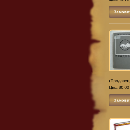
Замови
(Продавец
Ціна 80,00
Замови