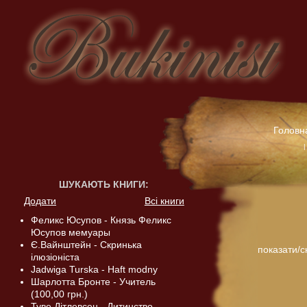
Головн
ШУКАЮТЬ КНИГИ
:
Додати
Всі книги
Феликс Юсупов - Князь Феликс
Юсупов мемуары
Є.Вайнштейн - Скринька
показати/с
ілюзіоніста
Jadwiga Turska - Haft modny
Шарлотта Бронте - Учитель
(100,00 грн.)
Туве Дітлевсен - Дитинство