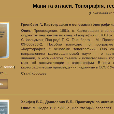
Мапи та атласи. Топографія, ге
(Показаний ко
Грюнберг Г.. Картография с основами топографии.
Опис:
Просвещение. 1991г. с. Картография с осно
студентов пед. ин-тов по спец. «География»/Г. Ю. Грюн
С.'Фельдман; Под ред! Г. Ю. Грюнберга.— М.: Просв
09-000763-2. Пособие написано по программе 
«Картография с основами топографии». Оно со
направлениях картографической науки — о карт
явлений, о космической съемке и использовании к
карт, об автоматизации в картографии. В нем 
ь:
sevost
)
картографические произведения, изданные в СССР. У
 грн.
Стан:
хорошее
ти
Хейфец Б.С., Данилевич Б.Б.. Практикум по инжен
Опис:
М. Недра 1979г. 332 с., илл. твердый переплет