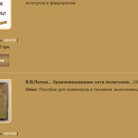
иститутов и факультетов.
ь:
sevost
)
0 грн.
ти
В.В.Попов... Уравновешивание сети полигонов..
19
Опис:
Пособие для инженеров и техников ,выполняющ
ь:
sevost
)