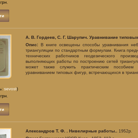
 грн.
ти
А. В. Гордеев, С. Г. Шарупич. Уравнивание типовы
Опис:
В книге освещены способы уравнивания неб
триангуляции по стандартным формулам. Книга пред
технических работников геодезического произво
выполняющих работы по построению сетей триангуля
может также служить практическим пособием 
уравниванием типовых фигур, встречающихся в трианг
ь:
sevost
)
 грн.
ти
Александров Т. Ф. . Нивелирные работы..
1952р.