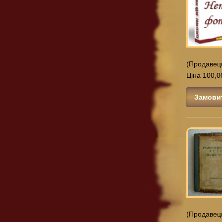
(Продавец
Ціна 100,0
Замови
(Продавец