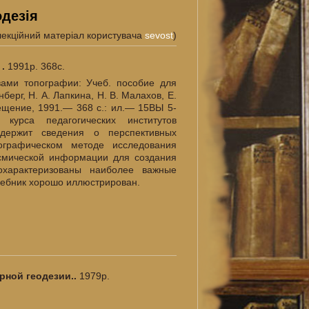
одезія
лекційний матеріал користувача
sevost
)
 .
1991р. 368с.
вами топографии: Учеб. пособие для
берг, Н. А. Лапкина, Н. В. Малахов, Е.
ещение, 1991.— 368 с.: ил.— 15ВЫ 5-
курса педагогических институтов
держит сведения о перспективных
ографическом методе исследования
осмической информации для создания
охарактеризованы наиболее важные
чебник хорошо иллюстрирован.
ерной геодезии..
1979р.