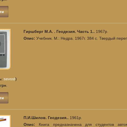
ти
Гиршберг М.А. . Геодезия. Часть 1..
1967р.
Опис:
Учебник. М.: Недра. 1967г. 384 с. Твердый пер
ь:
sevost
)
 грн.
ти
П.И.Шилов. Геодезия..
1961р.
Опис:
Книга предназначена для студентов авто