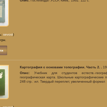
Опис:
Гостехиздат УССР, Киев,. 1952. 112 с.
ь:
sevost
)
 грн.
ти
Картография с основами топографии. Часть 2. .
19
Опис:
Учебник для студентов естеств.-геогр
географическая карта. Школьные картографические п
248 стр.: ил. Твердый переплет, увеличенный формат.
ь:
sevost
)