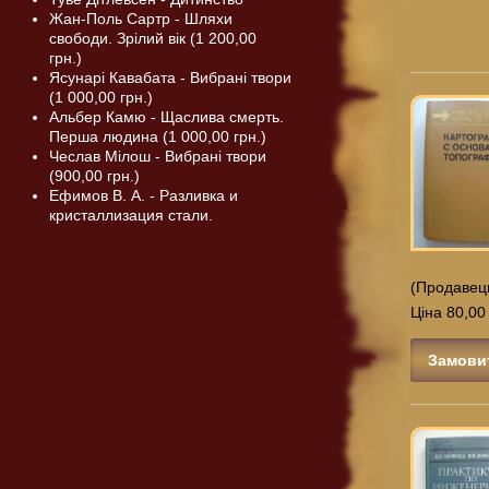
Жан-Поль Сартр - Шляхи
свободи. Зрілий вік (1 200,00
грн.)
Ясунарі Кавабата - Вибрані твори
(1 000,00 грн.)
Альбер Камю - Щаслива смерть.
Перша людина (1 000,00 грн.)
Чеслав Мілош - Вибрані твори
(900,00 грн.)
Ефимов В. А. - Разливка и
кристаллизация стали.
(Продавец
Ціна 80,00
Замови