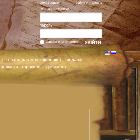
реєстрація
забули пароль
ім`я користувача
пароль
запам`ятати мене
м
Товари для колекціонерів
Продавці
предмети старовини
Допомога