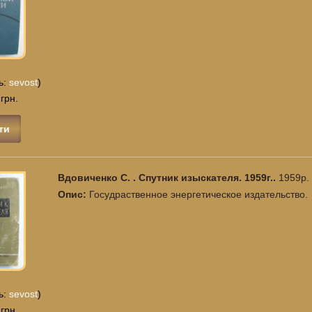
ь:
sevost
)
 грн.
ти
Вдовиченко С. . Спутник изыскателя. 1959г..
1959р.
Опис:
Госудраственное энергетическое издательство.
ь:
sevost
)
 грн.