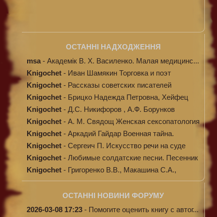
ОСТАННІ НАДХОДЖЕННЯ
msa
-
Академік В. Х. Василенко. Малая медицинс...
Knigochet
-
Иван Шамякин Торговка и поэт
Knigochet
-
Рассказы советских писателей
Knigochet
-
Брицко Надежда Петровна, Хейфец
Аркадий ...
Knigochet
-
Д.С. Никифоров , А.Ф. Борунков
Дипломати...
Knigochet
-
А. М. Свядощ Женская сексопатология
Knigochet
-
Аркадий Гайдар Военная тайна.
Судьба бар...
Knigochet
-
Сергеич П. Искусство речи на суде
Knigochet
-
Любимые солдатские песни. Песенник
(с н...
Knigochet
-
Григоренко В.В., Макашина С.А.,
Машински...
ОСТАННІ НОВИНИ ФОРУМУ
2026-03-08 17:23
-
Помогите оценить книгу с автог...