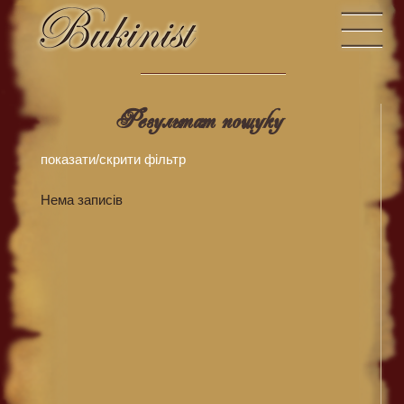
Результат пошуку
показати/скрити фiльтр
Нема записів