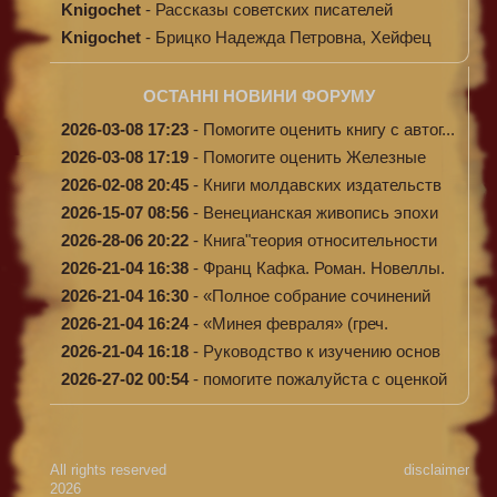
Knigochet
-
Рассказы советских писателей
Knigochet
-
Брицко Надежда Петровна, Хейфец
Аркадий ...
ОСТАННІ НОВИНИ ФОРУМУ
2026-03-08 17:23
-
Помогите оценить книгу с автог...
2026-03-08 17:19
-
Помогите оценить Железные
доро...
2026-02-08 20:45
-
Книги молдавских издательств
2026-15-07 08:56
-
Венецианская живопись эпохи
Во...
2026-28-06 20:22
-
Книга"теория относительности
и...
2026-21-04 16:38
-
Франц Кафка. Роман. Новеллы.
П...
2026-21-04 16:30
-
«Полное собрание сочинений
А.Н...
2026-21-04 16:24
-
«Минея февраля» (греч.
Μηναίον...
2026-21-04 16:18
-
Руководство к изучению основ
к...
2026-27-02 00:54
-
помогите пожалуйста с оценкой
...
All rights reserved
disclaimer
2026