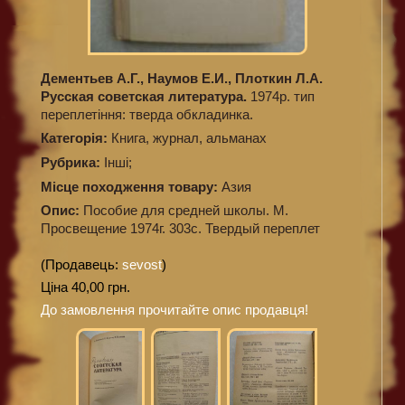
Дементьев А.Г., Наумов Е.И., Плоткин Л.А.
Русская советская литература.
1974р. тип
переплетіння: тверда обкладинка.
Категорiя:
Книга, журнал, альманах
Рубрика:
Інші;
Місце походження товару:
Азия
Опис:
Пособие для средней школы. М.
Просвещение 1974г. 303с. Твердый переплет
(Продавець:
sevost
)
Ціна 40,00 грн.
До замовлення прочитайте опис продавця!