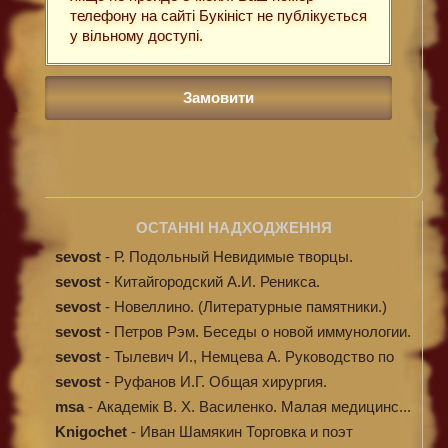
телефону на сайті Букініст не публікується
у вільному доступі.
ОСТАННІ НАДХОДЖЕННЯ
sevost
-
Р. Подольный Невидимые творцы.
sevost
-
Китайгородский А.И. Реникса.
sevost
-
Новеллино. (Литературные памятники.)
sevost
-
Петров Рэм. Беседы о новой иммунологии.
sevost
-
Тылевич И., Немцева А. Руководство по
ме...
sevost
-
Руфанов И.Г. Общая хирургия.
msa
-
Академік В. Х. Василенко. Малая медицинс...
Knigochet
-
Иван Шамякин Торговка и поэт