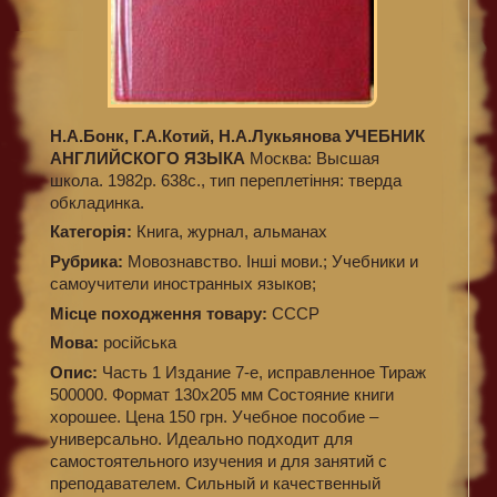
Н.А.Бонк, Г.А.Котий, Н.А.Лукьянова УЧЕБНИК
АНГЛИЙСКОГО ЯЗЫКА
Москва: Высшая
школа. 1982р. 638с., тип переплетіння: тверда
обкладинка.
Категорiя:
Книга, журнал, альманах
Рубрика:
Мовознавство. Інші мови.; Учебники и
самоучители иностранных языков;
Місце походження товару:
СССР
Мова:
російська
Опис:
Часть 1 Издание 7-е, исправленное Тираж
500000. Формат 130х205 мм Состояние книги
хорошее. Цена 150 грн. Учебное пособие –
универсально. Идеально подходит для
самостоятельного изучения и для занятий с
преподавателем. Сильный и качественный