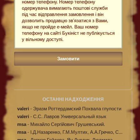
номер телефону. Номер телефону
одержувача вимагають поштові служби
під час відправлення замовлення і він
дозволить продавцю зв'язатися з Вами,
якщо не пройде е-мейл. Ваш номер
телефону на сайті Букініст не публікується
у вільному доступі.
ОСТАННІ НАДХОДЖЕННЯ
valeri
-
Эразм Роттердамский Похвала глупости
valeri
-
C.С. Лавров Универсальный язык
программи...
msa
-
Михайло Сергійович Грушевський.
Ілюстров...
msa
-
І.Д.Назаренко, Г.М.Мултих, А.А.Гречко, С...
msa
-
Дагмар Гейдова, Ян Дурдик, Людмила