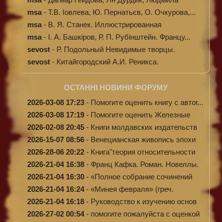
Кибал...
msa
-
Т.В. Іовлева, Ю. Пернатьєв, О. Очкурова,...
msa
-
В. Я. Станек. Иллюстрированная
энциклопе...
msa
-
І. А. Башкіров, Р. П. Рубінштейн. Францу...
sevost
-
Р. Подольный Невидимые творцы.
sevost
-
Китайгородский А.И. Реникса.
ОСТАННІ НОВИНИ ФОРУМУ
2026-03-08 17:23
-
Помогите оценить книгу с автог...
2026-03-08 17:19
-
Помогите оценить Железные
доро...
2026-02-08 20:45
-
Книги молдавских издательств
2026-15-07 08:56
-
Венецианская живопись эпохи
Во...
2026-28-06 20:22
-
Книга"теория относительности
и...
2026-21-04 16:38
-
Франц Кафка. Роман. Новеллы.
П...
2026-21-04 16:30
-
«Полное собрание сочинений
А.Н...
2026-21-04 16:24
-
«Минея февраля» (греч.
Μηναίον...
2026-21-04 16:18
-
Руководство к изучению основ
к...
2026-27-02 00:54
-
помогите пожалуйста с оценкой