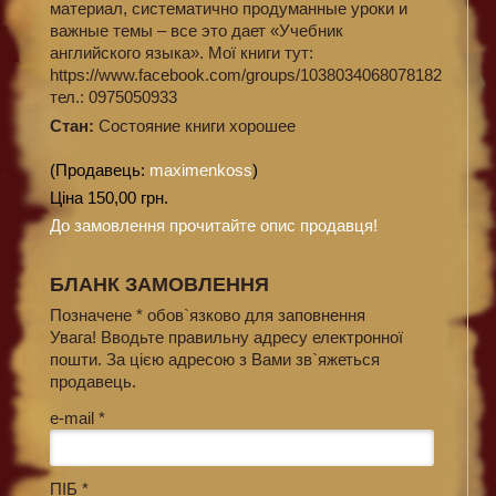
материал, систематично продуманные уроки и
важные темы – все это дает «Учебник
английского языка». Мої книги тут:
https://www.facebook.com/groups/1038034068078182
тел.: 0975050933
Стан:
Состояние книги хорошее
(Продавець:
maximenkoss
)
Ціна 150,00 грн.
До замовлення прочитайте опис продавця!
БЛАНК ЗАМОВЛЕННЯ
Позначене * обов`язково для заповнення
Увага! Вводьте правильну адресу електронної
пошти. За цією адресою з Вами зв`яжеться
продавець.
e-mail *
ПІБ *