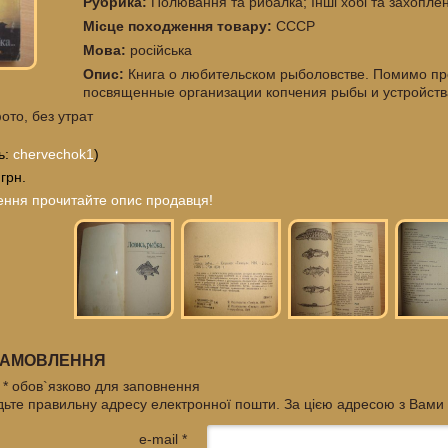
Рубрика:
Полювання та рибалка; Інші хобі та захопле
Місце походження товару:
СССР
Мова:
російська
Опис:
Книга о любительском рыболовстве. Помимо пр
посвященные организации копчения рыбы и устройств
ото, без утрат
ь:
chervechok1
)
 грн.
ення прочитайте опис продавця!
ЗАМОВЛЕННЯ
* обов`язково для заповнення
дьте правильну адресу електронної пошти. За цією адресою з Вами
e-mail *