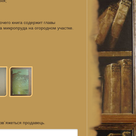
ння;
очего книга содержит главы
а микропруда на огородном участке.
 зв`яжеться продавець.