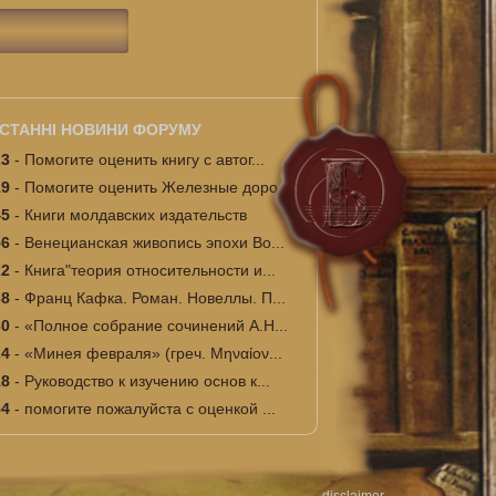
СТАННІ НОВИНИ ФОРУМУ
23
-
Помогите оценить книгу с автог...
19
-
Помогите оценить Железные доро...
45
-
Книги молдавских издательств
56
-
Венецианская живопись эпохи Во...
22
-
Книга"теория относительности и...
38
-
Франц Кафка. Роман. Новеллы. П...
30
-
«Полное собрание сочинений А.Н...
24
-
«Минея февраля» (греч. Μηναίον...
18
-
Руководство к изучению основ к...
54
-
помогите пожалуйста с оценкой ...