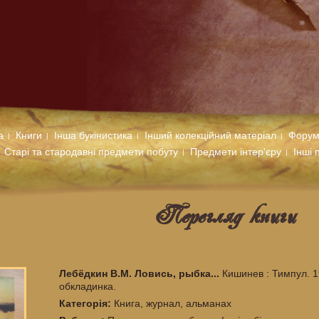
а
Книги
Інша букінистика
Інший колекційний матеріал
Фору
Старі та стародавні предмети побуту
Предмети інтер'єру
Інші 
Перегляд книги
Лебёдкин В.М. Ловись, рыбка...
Кишинев : Тимпул. 1
обкладинка.
Категорiя:
Книга, журнал, альманах