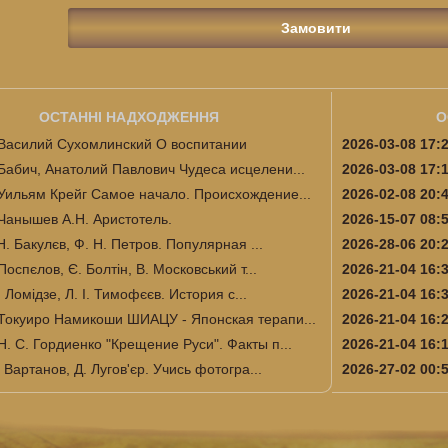
ОСТАННІ НАДХОДЖЕННЯ
О
Василий Сухомлинский О воспитании
2026-03-08 17:
Бабич, Анатолий Павлович Чудеса исцелени...
2026-03-08 17:
Уильям Крейг Самое начало. Происхождение...
2026-02-08 20:
Чанышев А.Н. Аристотель.
2026-15-07 08:
Н. Бакулєв, Ф. Н. Петров. Популярная ...
2026-28-06 20:
Поспєлов, Є. Болтін, В. Московський т...
2026-21-04 16:
І. Ломідзе, Л. І. Тимофєєв. История с...
2026-21-04 16:
Токуиро Намикоши ШИАЦУ - Японская терапи...
2026-21-04 16:
Н. С. Гордиенко "Крещение Руси". Факты п...
2026-21-04 16:
 Вартанов, Д. Лугов'єр. Учись фотогра...
2026-27-02 00: