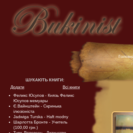
Головн
ШУКАЮТЬ КНИГИ
:
Додати
Всі книги
Феликс Юсупов - Князь Феликс
Юсупов мемуары
Є.Вайнштейн - Скринька
ілюзіоніста
Jadwiga Turska - Haft modny
Шарлотта Бронте - Учитель
(100,00 грн.)
Туве Дітлевсен - Дитинство