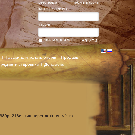
реєстрація
забули пароль
ім`я користувача
пароль
запам`ятати мене
м
Товари для колекціонерів
Продавці
предмети старовини
Допомога
989р. 216с., тип переплетіння: м`яка