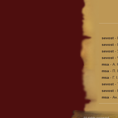
sevost
-
sevost
-
sevost
-
sevost
-
msa
-
А. 
msa
-
П. 
msa
-
Г. 
sevost
-
sevost
-
msa
-
Ан.