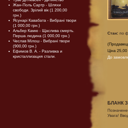
Жан-Поль Сартр - Шляхи
свободи. Зрілий вік (1 200,00
грн.)
Ясунарі Кавабата - Вибрані твори
(1 000,00 грн.)
Альбер Камю - Щаслива смерть.
Стан:
по ф
Перша людина (1 000,00 грн.)
Чеслав Мілош - Вибрані твори
(Продавец
(900,00 грн.)
Ціна 25,00
Ефимов В. А. - Разливка и
кристаллизация стали.
До замовл
БЛАНК 
Позначене 
Увага! Вво