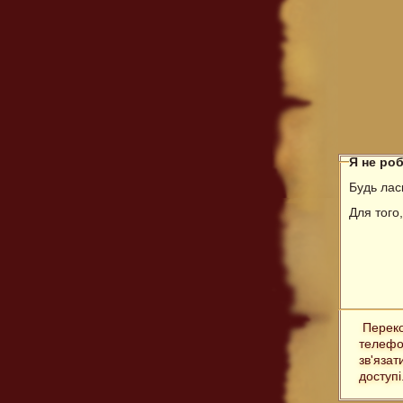
Я не ро
Будь ласк
Для того
Переко
телефо
зв'язат
доступі