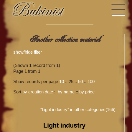
Another collection material
show/hide filter
(Shown 1 record from 1)
Page 1 from 1
Show records per page
10
::
25
::
50
::
100
Sort
by creation date
::
by name
::
by price
"Light industry" in other categories(166)
Light industry