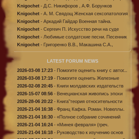
Аркадий ...
Knigochet
-
Д.С. Никифоров , А.Ф. Борунков
Дипломати...
Knigochet
-
А. М. Свядощ Женская сексопатология
Knigochet
-
Аркадий Гайдар Военная тайна.
Судьба бар...
Knigochet
-
Сергеич П. Искусство речи на суде
Knigochet
-
Любимые солдатские песни. Песенник
(с н...
Knigochet
-
Григоренко В.В., Макашина С.А.,
Машински...
LATEST FORUM NEWS
2026-03-08 17:23
-
Помогите оценить книгу с автог...
2026-03-08 17:19
-
Помогите оценить Железные
доро...
2026-02-08 20:45
-
Книги молдавских издательств
2026-15-07 08:56
-
Венецианская живопись эпохи
Во...
2026-28-06 20:22
-
Книга"теория относительности
и...
2026-21-04 16:38
-
Франц Кафка. Роман. Новеллы.
П...
2026-21-04 16:30
-
«Полное собрание сочинений
А.Н...
2026-21-04 16:24
-
«Минея февраля» (греч.
Μηναίον...
2026-21-04 16:18
-
Руководство к изучению основ