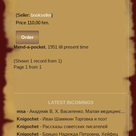
(Seller:
bookseller
)
Price 110,00 hrn.
Order
Mend-a-pocket.
1951 till present time
(Shown 1 record from 1)
Page 1 from 1
LATEST INCOMINGS
msa
-
Академік В. Х. Василенко. Малая медицинс...
Knigochet
-
Иван Шамякин Торговка и поэт
Knigochet
-
Рассказы советских писателей
Knigochet
-
Брицко Надежда Петровна, Хейфец