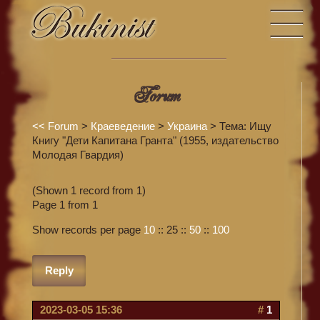
Forum
<<
Forum
>
Краеведение
>
Украина
> Тема: Ищу
Книгу "Дети Капитана Гранта" (1955, издательство
Молодая Гвардия)
(Shown 1 record from 1)
Page 1 from 1
Show records per page
10
::
25
::
50
::
100
Reply
2023-03-05 15:36
#
1