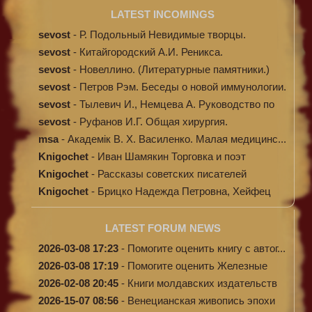
LATEST INCOMINGS
sevost
-
Р. Подольный Невидимые творцы.
sevost
-
Китайгородский А.И. Реникса.
sevost
-
Новеллино. (Литературные памятники.)
sevost
-
Петров Рэм. Беседы о новой иммунологии.
sevost
-
Тылевич И., Немцева А. Руководство по
ме...
sevost
-
Руфанов И.Г. Общая хирургия.
msa
-
Академік В. Х. Василенко. Малая медицинс...
Knigochet
-
Иван Шамякин Торговка и поэт
Knigochet
-
Рассказы советских писателей
Knigochet
-
Брицко Надежда Петровна, Хейфец
Аркадий ...
LATEST FORUM NEWS
2026-03-08 17:23
-
Помогите оценить книгу с автог...
2026-03-08 17:19
-
Помогите оценить Железные
доро...
2026-02-08 20:45
-
Книги молдавских издательств
2026-15-07 08:56
-
Венецианская живопись эпохи