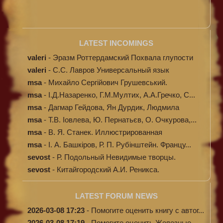
LATEST INCOMINGS
valeri
-
Эразм Роттердамский Похвала глупости
valeri
-
C.С. Лавров Универсальный язык
программи...
msa
-
Михайло Сергійович Грушевський.
Ілюстров...
msa
-
І.Д.Назаренко, Г.М.Мултих, А.А.Гречко, С...
msa
-
Дагмар Гейдова, Ян Дурдик, Людмила
Кибал...
msa
-
Т.В. Іовлева, Ю. Пернатьєв, О. Очкурова,...
msa
-
В. Я. Станек. Иллюстрированная
энциклопе...
msa
-
І. А. Башкіров, Р. П. Рубінштейн. Францу...
sevost
-
Р. Подольный Невидимые творцы.
sevost
-
Китайгородский А.И. Реникса.
LATEST FORUM NEWS
2026-03-08 17:23
-
Помогите оценить книгу с автог...
2026-03-08 17:19
-
Помогите оценить Железные