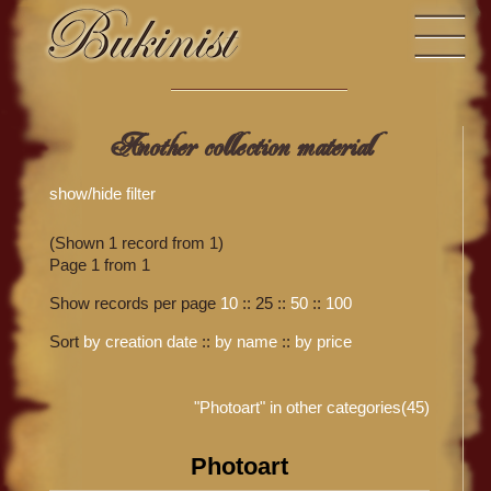
Another collection material
show/hide filter
(Shown 1 record from 1)
Page 1 from 1
Show records per page
10
::
25
::
50
::
100
Sort
by creation date
::
by name
::
by price
"Photoart" in other categories(45)
Photoart