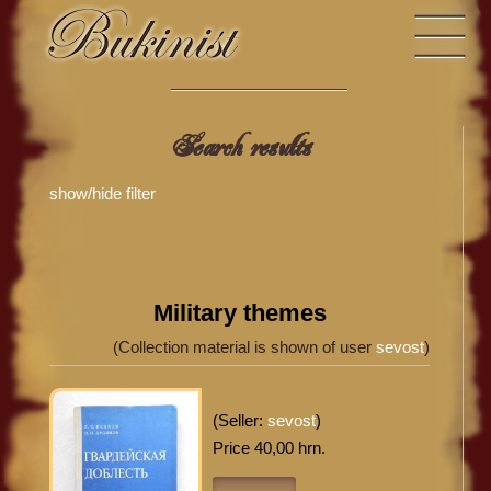
Search results
show/hide filter
Military themes
(Collection material is shown of user
sevost
)
(Seller:
sevost
)
Price 40,00 hrn.