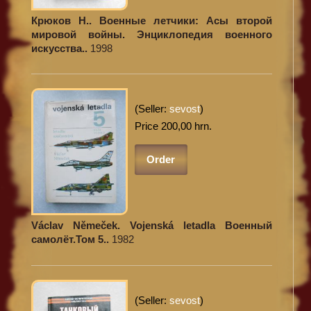
Крюков Н.. Военные летчики: Асы второй
мировой войны. Энциклопедия военного
искусства..
1998
(Seller:
sevost
)
Price 200,00 hrn.
Order
Václav Němeček. Vojenská letadla Военный
самолёт.Том 5..
1982
(Seller:
sevost
)