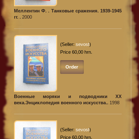
Меллентин Ф. . Танковые сражения. 1939-1945
гг. .
2000
(Seller:
sevost
)
Price 60,00 hrn.
Order
Военные моряки и подводники XX
века.Энциклопедия военного искусства..
1998
(Seller:
sevost
)
Price 60,00 hrn.