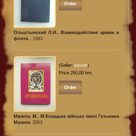
Order
Ольштынский Л.И.. Взаимодействие армии и
флота. .
1983
(Seller:
sevost
)
Price 250,00 hrn.
Order
Мазепа, М.. М.Козацьке військо імені Гетьмана
Мазепи.
2003