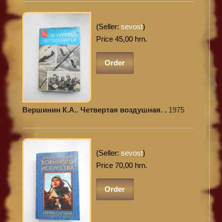
(Seller:
sevost
)
Price 45,00 hrn.
Order
Вершинин К.А.. Четвертая воздушная. .
1975
(Seller:
sevost
)
Price 70,00 hrn.
Order