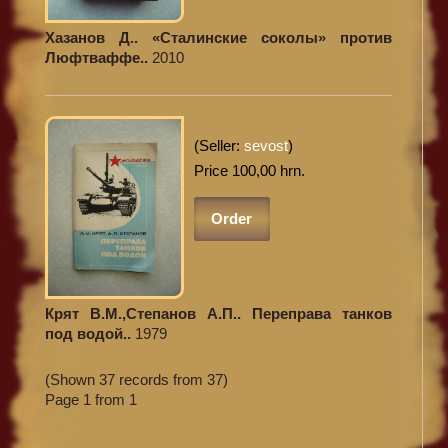
Хазанов Д.. «Сталинские соколы» против
Люфтваффе..
2010
(Seller:
sevost
)
Price 100,00 hrn.
Order
Крят В.М.,Степанов А.П.. Переправа танков
под водой..
1979
(Shown 37 records from 37)
Page 1 from 1