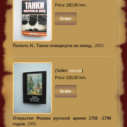
Price 180,00 hrn.
Order
Попель Н.. Танки повернули на запад..
2001
(Seller:
sevost
)
Price 100,00 hrn.
Order
Открытки Форма русской армии 1756 -1796
годов.
1991