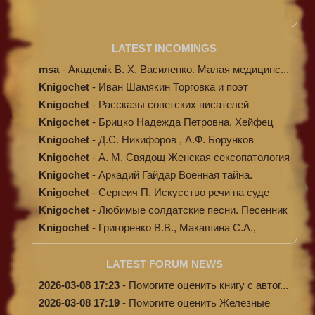
LATEST INCOMINGS
msa
-
Академік В. Х. Василенко. Малая медицинс...
Knigochet
-
Иван Шамякин Торговка и поэт
Knigochet
-
Рассказы советских писателей
Knigochet
-
Брицко Надежда Петровна, Хейфец
Аркадий ...
Knigochet
-
Д.С. Никифоров , А.Ф. Борунков
Дипломати...
Knigochet
-
А. М. Свядощ Женская сексопатология
Knigochet
-
Аркадий Гайдар Военная тайна.
Судьба бар...
Knigochet
-
Сергеич П. Искусство речи на суде
Knigochet
-
Любимые солдатские песни. Песенник
(с н...
Knigochet
-
Григоренко В.В., Макашина С.А.,
Машински...
LATEST FORUM NEWS
2026-03-08 17:23
-
Помогите оценить книгу с автог...
2026-03-08 17:19
-
Помогите оценить Железные