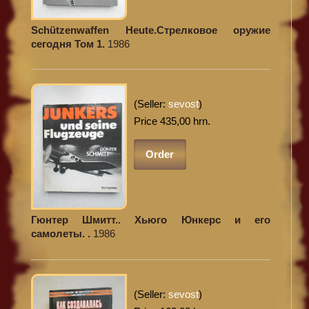
Schützenwaffen Heute.Стрелковое оружие
сегодня Том 1.
1986
(Seller:
sevost
)
Price 435,00 hrn.
Order
Гюнтер Шмитт.. Хьюго Юнкерс и его
самолеты. .
1986
(Seller:
sevost
)