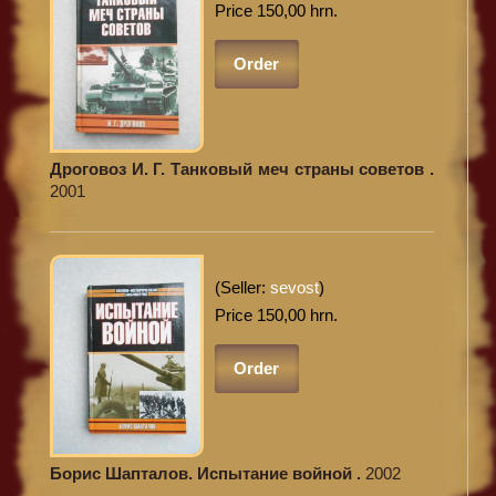
Price 150,00 hrn.
Order
Дроговоз И. Г. Танковый меч страны советов .
2001
(Seller:
sevost
)
Price 150,00 hrn.
Order
Борис Шапталов. Испытание войной .
2002