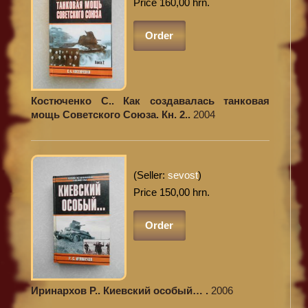
Price 160,00 hrn.
Order
Костюченко С.. Как создавалась танковая
мощь Советского Союза. Кн. 2..
2004
(Seller:
sevost
)
Price 150,00 hrn.
Order
Иринархов Р.. Киевский особый… .
2006